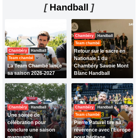
[
Handball
]
Chambéry
Handball
Team chambé
Chambéry
Handball
Retour sur le sacre en
Team chambé
Nationale 1 du
La Team Chambé lance
Chambéry Savoie Mont
sa saison 2026-2027
Blanc Handball
Chambéry
Handball
Chambéry
Handball
Une soirée de
Team chambé
célébration pour
Pierre Paturel tire sa
conclure une saison
révérence avec l'Europe
marquante
pour héritage