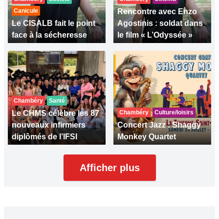
Canicule
Rencontre avec Enzo
Le CISALB fait le point
Agostinis : soldat dans
face à la sécheresse
le film « L’Odyssée »
Chambéry
Santé
Le CHMS célèbre les 87
Chambéry
Culture/loisirs
nouveaux infirmiers
Concert Jazz : Shaggy
diplômés de l’IFSI
Monkey Quartet
Afficher plus