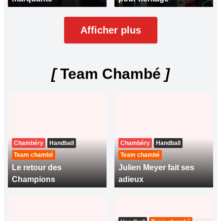
Afficher plus
[
Team Chambé
]
Chambéry
Handball
Chambéry
Handball
Team chambé
Team chambé
Le retour des
Julien Meyer fait ses
Champions
adieux