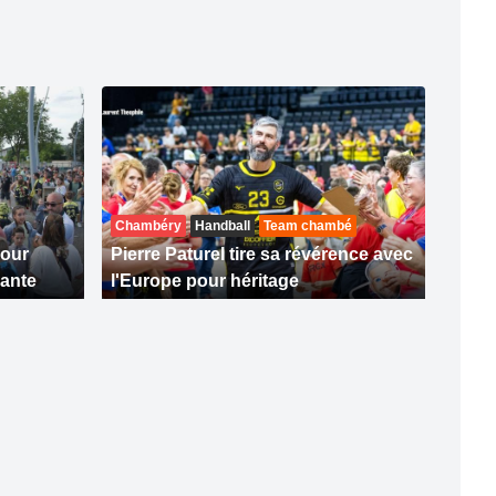
Chambéry
Handball
Team chambé
pour
Pierre Paturel tire sa révérence avec
ante
l'Europe pour héritage