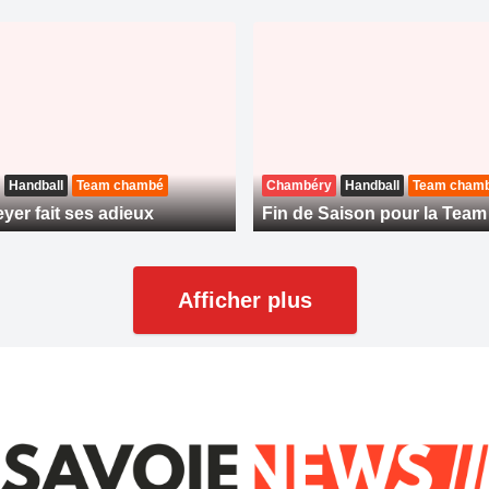
Handball
Team chambé
Chambéry
Handball
Team cham
yer fait ses adieux
Fin de Saison pour la Tea
Afficher plus