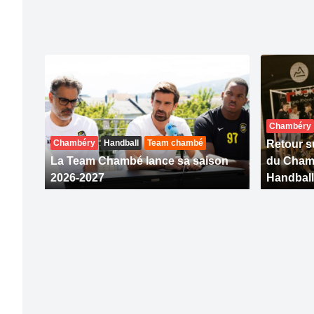
Chambéry
Chambéry
Handball
Team chambé
Retour su
La Team Chambé lance sa saison
du Cham
2026-2027
Handball