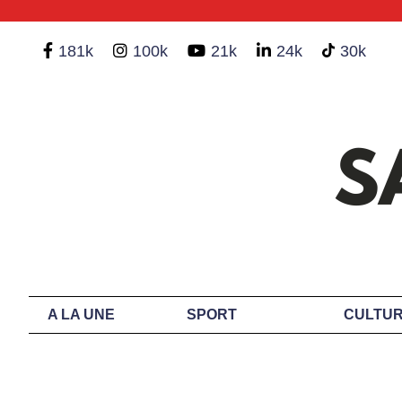
181k
100k
21k
24k
30k
A LA UNE
SPORT
CULTUR