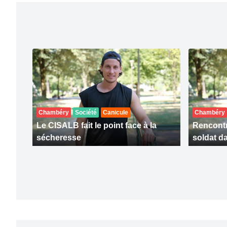
Chambéry
Société
Canicule
Chambéry
Le CISALB fait le point face à la
Rencontr
sécheresse
soldat da