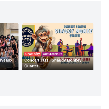
Chambéry
Culture/loisirs
ouveaux
Concert Jazz : Shaggy Monkey
I
Quartet