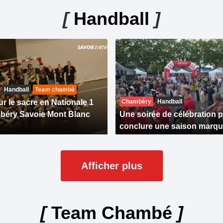
[
Handball
]
Handball
Team chambé
r le sacre en Nationale 1
Chambéry
Handball
béry Savoie Mont Blanc
Une soirée de célébration 
conclure une saison marqu
Afficher plus
[
Team Chambé
]