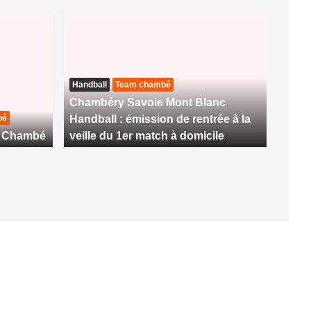
Handball
Team chambé
Chambéry Savoie Mont Blanc
bé
Handball : émission de rentrée à la
m Chambé
veille du 1er match à domicile