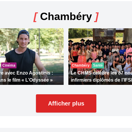
[
Chambéry
]
Cinéma
Chambéry
Santé
e avec Enzo Agostinis :
Le CHMS célèbre les 87 n
ns le film « L’Odyssée »
infirmiers diplômés de l’IFS
Afficher plus