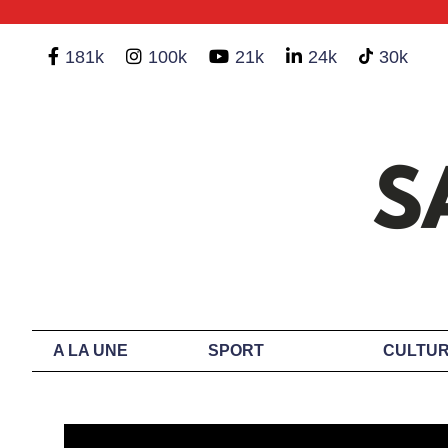
181k
100k
21k
24k
30k
A LA UNE
SPORT
CULTUR