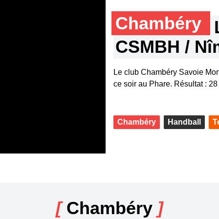
Chambéry
CSMBH / Nî
Le club Chambéry Savoie Mont
ce soir au Phare. Résultat : 28
Chambéry
Handball
T
[
Chambéry
]