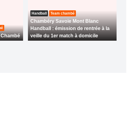
Handball
Team chambé
Chambéry Savoie Mont Blanc
bé
Handball : émission de rentrée à la
m Chambé
veille du 1er match à domicile