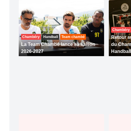
Chambéry
Chambéry
Handball
Team chambé
Retour su
La Team Chambé lance sa saison
du Cham
2026-2027
Handball