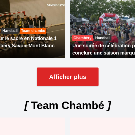
Handball
Team chambé
r le sacre en Nationale 1
Chambéry
Handball
béry Savoie Mont Blanc
Une soirée de célébration 
conclure une saison marqu
Afficher plus
[
Team Chambé
]