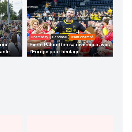
Chambéry
Handball
Team chambé
pour
Pierre Paturel tire sa révérence avec
ante
l'Europe pour héritage