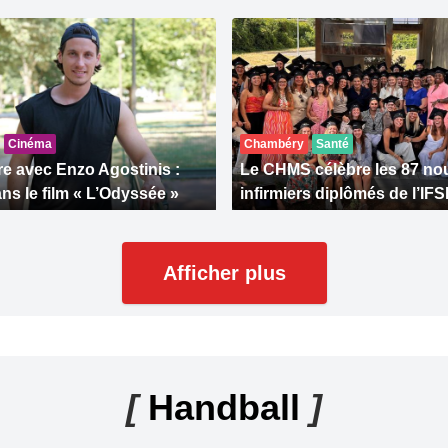
Cinéma
Chambéry
Santé
e avec Enzo Agostinis :
Le CHMS célèbre les 87 n
ns le film « L’Odyssée »
infirmiers diplômés de l’IFS
Afficher plus
[
Handball
]