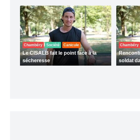
Chambéry
Société
Canicule
Chambéry
Le CISALB fait le point face à la
Rencontr
sécheresse
soldat da