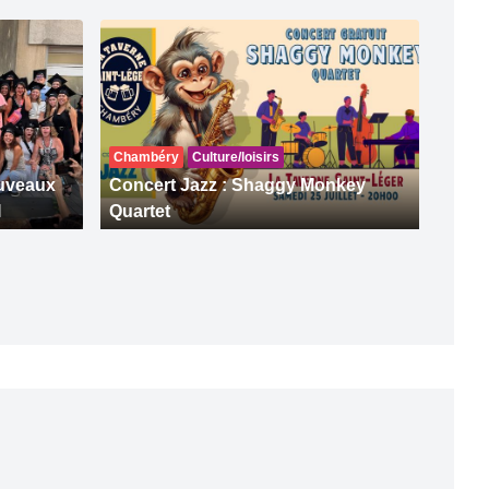
Chambéry
Culture/loisirs
ouveaux
Concert Jazz : Shaggy Monkey
I
Quartet