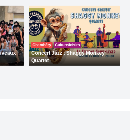
Chambéry
Culture/loisirs
ouveaux
Concert Jazz : Shaggy Monkey
I
Quartet