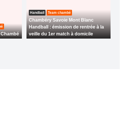
Handball
Team chambé
Chambéry Savoie Mont Blanc
bé
Handball : émission de rentrée à la
m Chambé
veille du 1er match à domicile