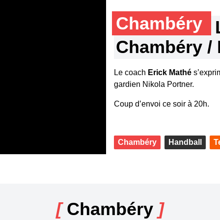
Chambéry
Chambéry / 
Le coach
Erick Mathé
s’expri
gardien Nikola Portner.
Coup d’envoi ce soir à 20h.
Chambéry
Handball
T
[
Chambéry
]