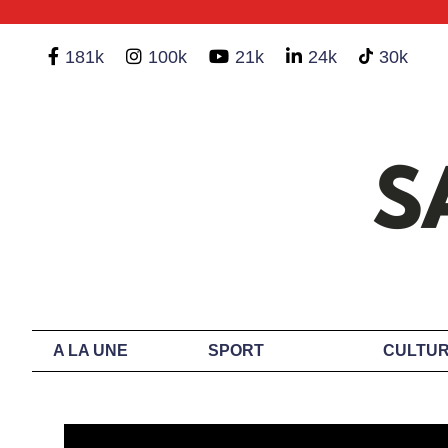
181k
100k
21k
24k
30k
A LA UNE
SPORT
CULTUR