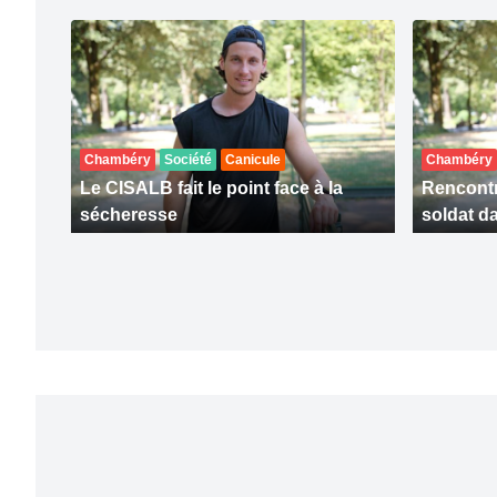
Chambéry
Société
Canicule
Chambéry
Le CISALB fait le point face à la
Rencontr
sécheresse
soldat da