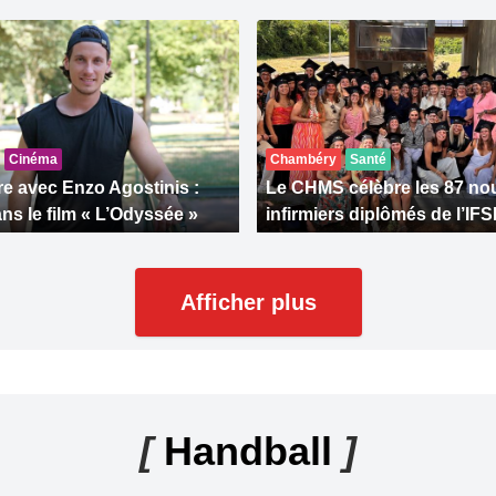
Cinéma
Chambéry
Santé
e avec Enzo Agostinis :
Le CHMS célèbre les 87 n
ns le film « L’Odyssée »
infirmiers diplômés de l’IFS
Afficher plus
[
Handball
]