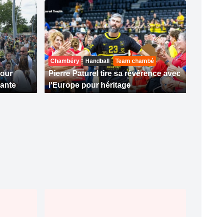
Chambéry
Handball
Team chambé
pour
Pierre Paturel tire sa révérence avec
ante
l'Europe pour héritage