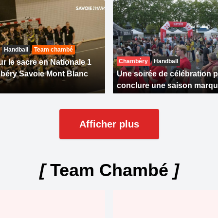
Handball
Team chambé
r le sacre en Nationale 1
Chambéry
Handball
béry Savoie Mont Blanc
Une soirée de célébration 
conclure une saison marqu
Afficher plus
[
Team Chambé
]