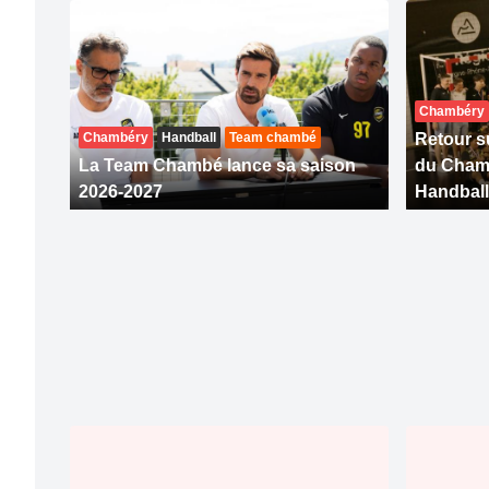
Chambéry
Chambéry
Handball
Team chambé
Retour su
La Team Chambé lance sa saison
du Cham
2026-2027
Handball