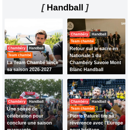
[
Handball
]
Chambéry
Handball
Team chambé
Chambéry
Handball
Retour sur le sacre en
Team chambé
Nationale 1 du
La Team Chambé lance
Chambéry Savoie Mont
sa saison 2026-2027
Blanc Handball
Chambéry
Handball
Chambéry
Handball
Une soirée de
Team chambé
célébration pour
Pierre Paturel tire sa
conclure une saison
révérence avec l'Europe
marquante
pour héritage