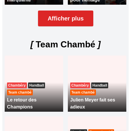
Afficher plus
[
Team Chambé
]
Chambéry
Handball
Chambéry
Handball
Team chambé
Team chambé
Le retour des
Julien Meyer fait ses
Champions
adieux