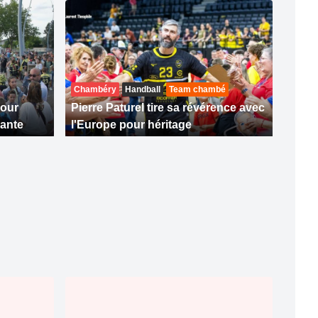
Chambéry
Handball
Team chambé
pour
Pierre Paturel tire sa révérence avec
ante
l'Europe pour héritage