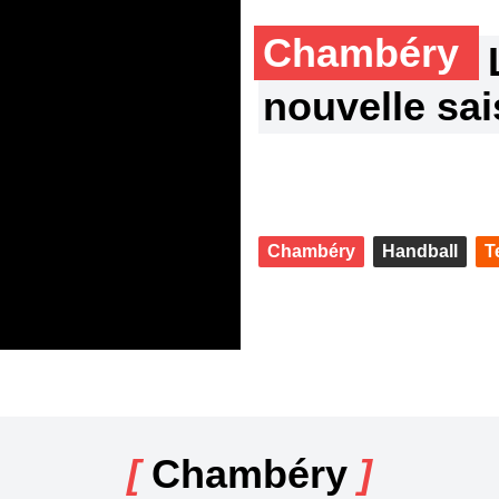
Chambéry
nouvelle sa
Chambéry
Handball
T
[
Chambéry
]