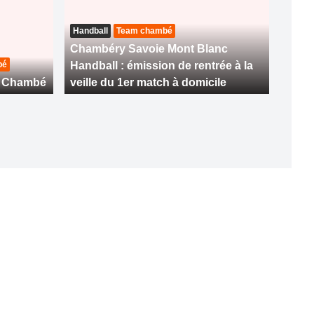
Handball
Team chambé
Chambéry Savoie Mont Blanc
bé
Handball : émission de rentrée à la
m Chambé
veille du 1er match à domicile