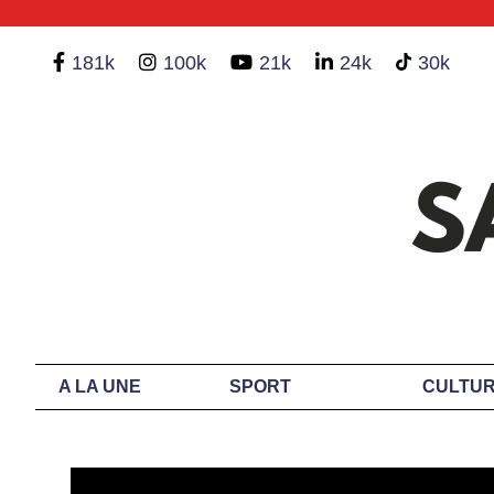
181k
100k
21k
24k
30k
A LA UNE
SPORT
CULTUR