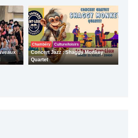
Chambéry
Culture/loisirs
ouveaux
Concert Jazz : Shaggy Monkey
I
Quartet