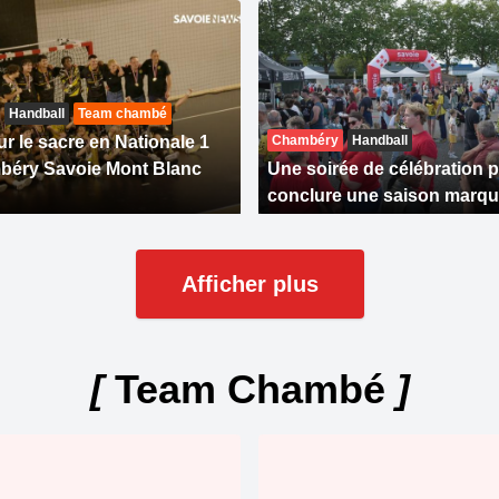
Handball
Team chambé
r le sacre en Nationale 1
Chambéry
Handball
béry Savoie Mont Blanc
Une soirée de célébration 
conclure une saison marqu
Afficher plus
[
Team Chambé
]