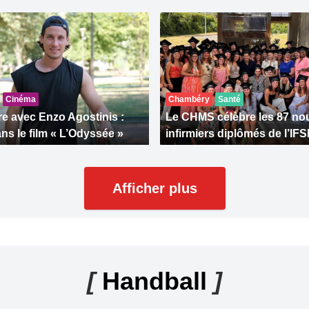
Cinéma
Chambéry
Santé
e avec Enzo Agostinis :
Le CHMS célèbre les 87 n
ns le film « L’Odyssée »
infirmiers diplômés de l’IFS
Afficher plus
[
Handball
]