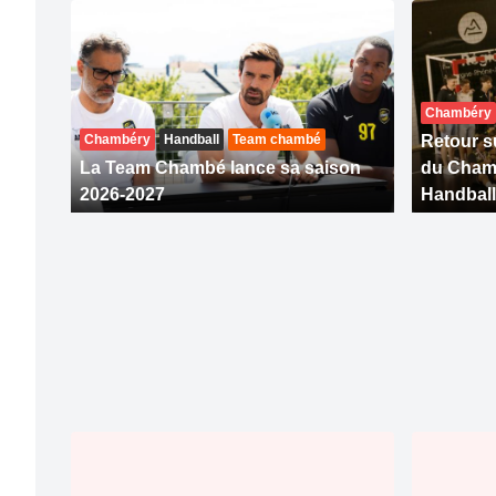
Chambéry
Chambéry
Handball
Team chambé
Retour su
La Team Chambé lance sa saison
du Cham
2026-2027
Handball