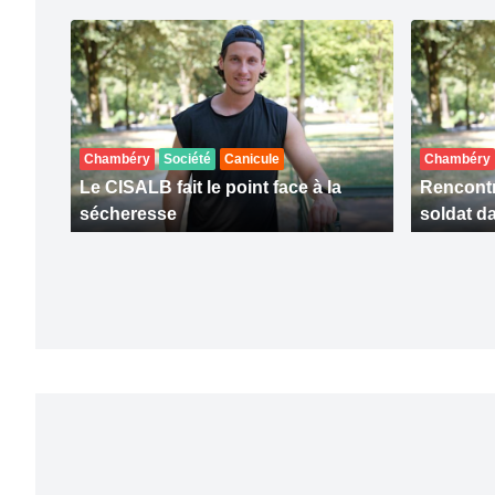
Chambéry
Société
Canicule
Chambéry
Le CISALB fait le point face à la
Rencontr
sécheresse
soldat da