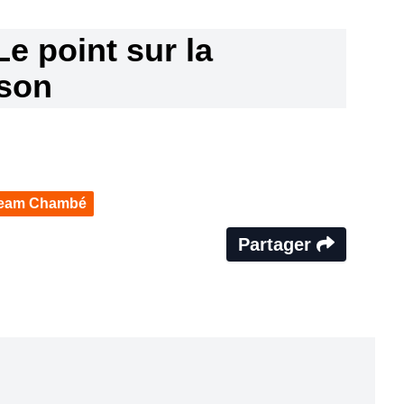
Le point sur la
ison
eam Chambé
Partager