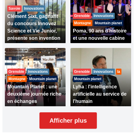
Savoie
Innovations
Clément Sixt, gagnant
Grenoble
Innovations
du concours Innovez
Montagne
Mountain planet
Science et Vie Junior,
Poma, 90 ans d’histoire
présente son invention
et une nouvelle cabine
Grenoble
Innovations
Grenoble
Innovations
Ia
Montagne
Mountain planet
Mountain planet
Mountain Planet : une
Lyha : l'intelligence
deuxième journée riche
artificielle au service de
en échanges
l'humain
Afficher plus