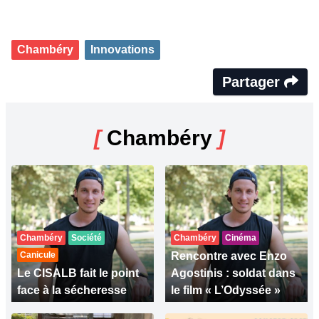
Chambéry
Innovations
Partager
[
Chambéry
]
Chambéry
Société
Chambéry
Cinéma
Canicule
Rencontre avec Enzo
Le CISALB fait le point
Agostinis : soldat dans
face à la sécheresse
le film « L’Odyssée »