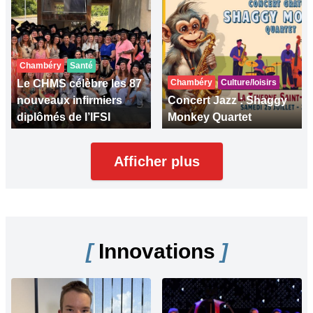
Chambéry
Santé
Le CHMS célèbre les 87
Chambéry
Culture/loisirs
nouveaux infirmiers
Concert Jazz : Shaggy
diplômés de l’IFSI
Monkey Quartet
Afficher plus
[
Innovations
]