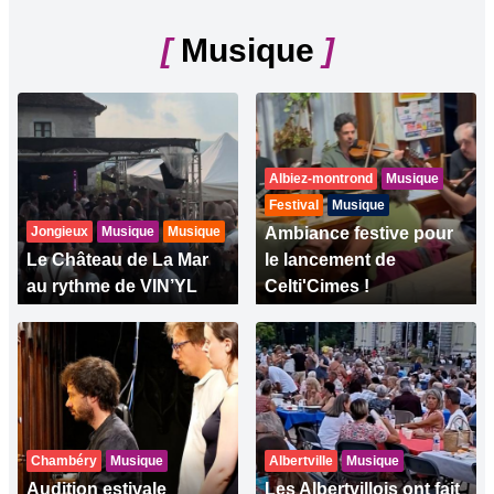
[
Musique
]
Albiez-montrond
Musique
Festival
Musique
Jongieux
Musique
Musique
Ambiance festive pour
Le Château de La Mar
le lancement de
au rythme de VIN’YL
Celti'Cimes !
Chambéry
Musique
Albertville
Musique
Audition estivale
Les Albertvillois ont fait