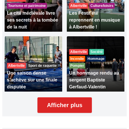
Tourisme et patrimoine
Albertville
Culture/loisirs
La cité médiévale livre
Les Festif’été
ses secrets à la tombée
reprennent en musique
de la nuit
à Albertville !
Albertville
Société
Incendie
Hommage
Albertville
Sport de raquette
Pompier
Une saison dense
Un hommage rendu au
s’achève sur une finale
sergent Baptiste
disputée
Gerfaud-Valentin
Afficher plus