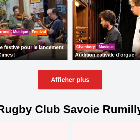
trond
Musique
Festival
 festive pour le lancement
Chambéry
Musique
Cimes !
Audition estivale d’orgue
Afficher plus
ugby Club Savoie Rumil