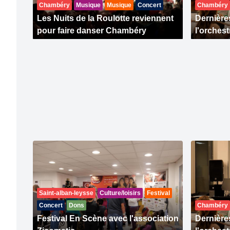
Chambéry
Musique
Musique
Concert
Chambéry
Les Nuits de la Roulotte reviennent
Dernière
pour faire danser Chambéry
l'orches
Saint-alban-leysse
Culture/loisirs
Festival
Concert
Dons
Chambéry
Festival En Scène avec l'association
Dernière