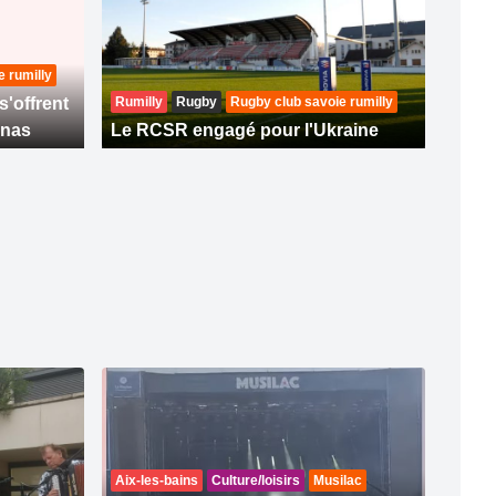
 rumilly
'offrent
Rumilly
Rugby
Rugby club savoie rumilly
enas
Le RCSR engagé pour l'Ukraine
Aix-les-bains
Culture/loisirs
Musilac