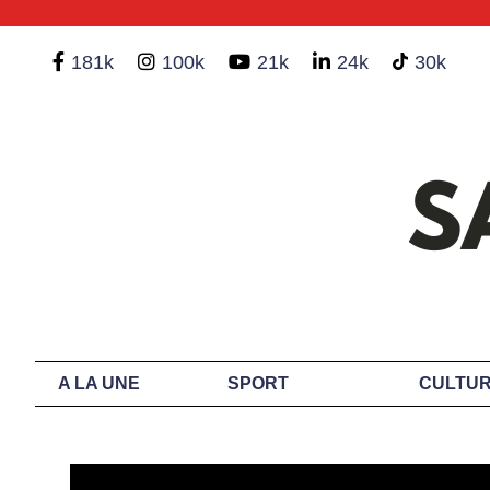
181k
100k
21k
24k
30k
A LA UNE
SPORT
CULTUR