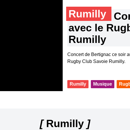
Rumilly
Con
avec le Rug
Rumilly
Concert de Bertignac ce soir 
Rugby Club Savoie Rumilly.
Rumilly
Musique
Rugb
[
Rumilly
]