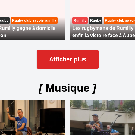
ugby
Rugby club savoie rumilly
Rumilly
Rugby
Rugby club savoie
umilly gagne à domicile
Les rugbymans de Rumilly s
jon
enfin la victoire face à Aub
Afficher plus
[
Musique
]