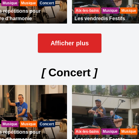
Musique
Musique
Concert
s répétitions pour
Aix-les-bains
Musique
Musique
tre d'harmonie
Les vendredis Festifs
Afficher plus
[
Concert
]
Musique
Musique
Concert
s répétitions pour
Aix-les-bains
Musique
Musique