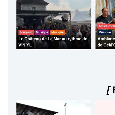
Albiez-mon
Jongieux
Musique
Musique
Musique
Le Château de La Mar au rythme de
Ambiance
VIN’YL
de Celti'
[
R