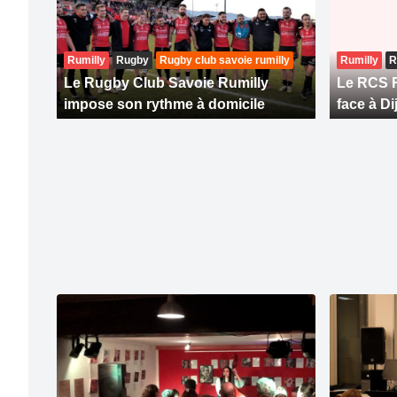
Rumilly
Rugby
Rugby club savoie rumilly
Rumilly
R
Le Rugby Club Savoie Rumilly
Le RCS R
impose son rythme à domicile
face à Di