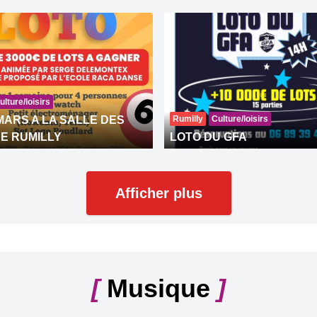
ulture/loisirs
MARS A LA SALLE DES
Rumilly
Culture/loisirs
E RUMILLY
LOTO DU GFA
Afficher plus
[
Musique
]