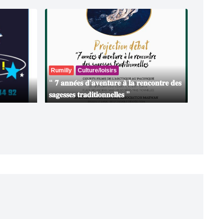
Rumilly
Culture/loisirs
“ 𝟕 𝐚𝐧𝐧𝐞́𝐞𝐬 𝐝'𝐚𝐯𝐞𝐧𝐭𝐮𝐫𝐞 𝐚̀ 𝐥𝐚 𝐫𝐞𝐧𝐜𝐨𝐧𝐭𝐫𝐞 𝐝𝐞𝐬
𝐬𝐚𝐠𝐞𝐬𝐬𝐞𝐬 𝐭𝐫𝐚𝐝𝐢𝐭𝐢𝐨𝐧𝐧𝐞𝐥𝐥𝐞𝐬 ”