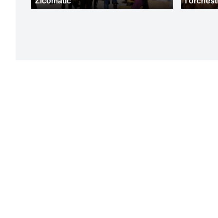
Zicomatic
l'orches