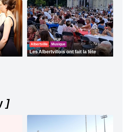
Albertville
Musique
Les Albertvillois ont fait la fête
ly
]