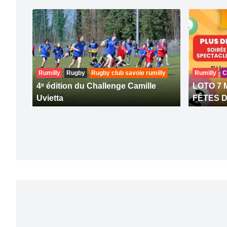
Rumilly
Rugby
Rugby club savoie rumilly
Rumilly
C
4ᵉ édition du Challenge Camille
LOTO 7 
Uvietta
FÊTES D