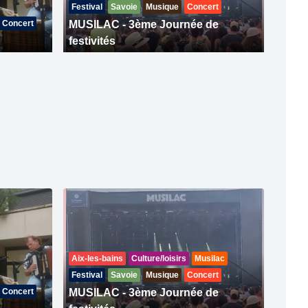
Festival
Savoie
Musique
Concert
Concert
MUSILAC - 3ème Journée de
festivités
Aix-les-bains
Culture/loisirs
Musilac
Festival
Savoie
Musique
Concert
Concert
MUSILAC - 3ème Journée de