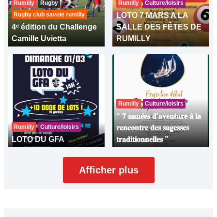
Rumilly
Rugby
Rumilly
Culture/loisirs
Rugby club savoie rumilly
LOTO 7 MARS A LA
4ᵉ édition du Challenge
SALLE DES FÊTES DE
Camille Uvietta
RUMILLY
Rumilly
Culture/loisirs
“ 𝟕 𝐚𝐧𝐧𝐞́𝐞𝐬 𝐝'𝐚𝐯𝐞𝐧𝐭𝐮𝐫𝐞 𝐚̀ 𝐥𝐚
Rumilly
Culture/loisirs
𝐫𝐞𝐧𝐜𝐨𝐧𝐭𝐫𝐞 𝐝𝐞𝐬 𝐬𝐚𝐠𝐞𝐬𝐬𝐞𝐬
LOTO DU GFA
𝐭𝐫𝐚𝐝𝐢𝐭𝐢𝐨𝐧𝐧𝐞𝐥𝐥𝐞𝐬 ”
Afficher plus