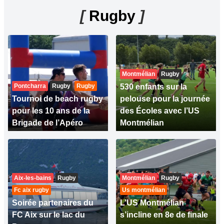
[
Rugby
]
Montmélian
Rugby
Pontcharra
Rugby
Rugby
530 enfants sur la
Tournoi de beach rugby
pelouse pour la journée
pour les 10 ans de la
des Écoles avec l’US
Brigade de l’Apéro
Montmélian
Aix-les-bains
Rugby
Montmélian
Rugby
Fc aix rugby
Us montmélian
Soirée partenaires du
L’US Montmélian
FC Aix sur le lac du
s’incline en 8e de finale