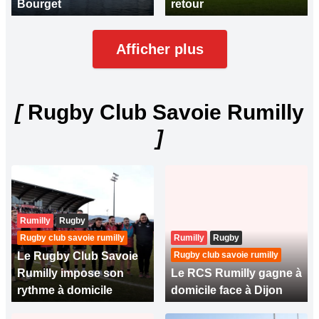
Bourget
retour
Afficher plus
[
Rugby Club Savoie Rumilly
]
Rumilly
Rugby
Rugby club savoie rumilly
Rumilly
Rugby
Le Rugby Club Savoie
Rugby club savoie rumilly
Rumilly impose son
Le RCS Rumilly gagne à
rythme à domicile
domicile face à Dijon