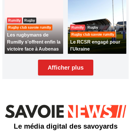
Rumilly
Rugby
Rugby club savoie rumilly
Rumilly
Rugby
Les rugbymans de
Rugby club savoie rumilly
Rumilly s'offrent enfin la
Le RCSR engagé pour
victoire face à Aubenas
l'Ukraine
Afficher plus
Le média digital des savoyards