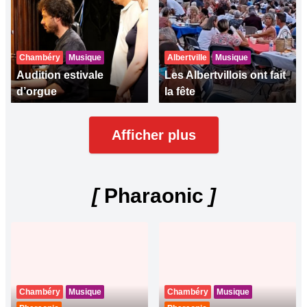
Chambéry
Musique
Albertville
Musique
Audition estivale
Les Albertvillois ont fait
d’orgue
la fête
Afficher plus
[
Pharaonic
]
Chambéry
Musique
Chambéry
Musique