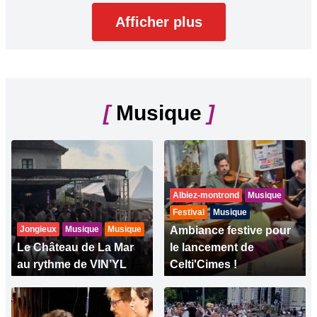
Afficher plus
[
Musique
]
Albiez-montrond
Musique
Festival
Musique
Jongieux
Musique
Musique
Ambiance festive pour
Le Château de La Mar
le lancement de
au rythme de VIN’YL
Celti'Cimes !