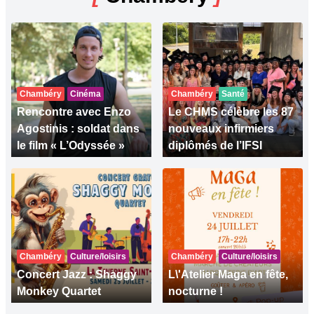
Chambéry
Cinéma
Chambéry
Santé
Rencontre avec Enzo
Le CHMS célèbre les 87
Agostinis : soldat dans
nouveaux infirmiers
le film « L’Odyssée »
diplômés de l’IFSI
Chambéry
Culture/loisirs
Chambéry
Culture/loisirs
Concert Jazz : Shaggy
L\'Atelier Maga en fête,
Monkey Quartet
nocturne !