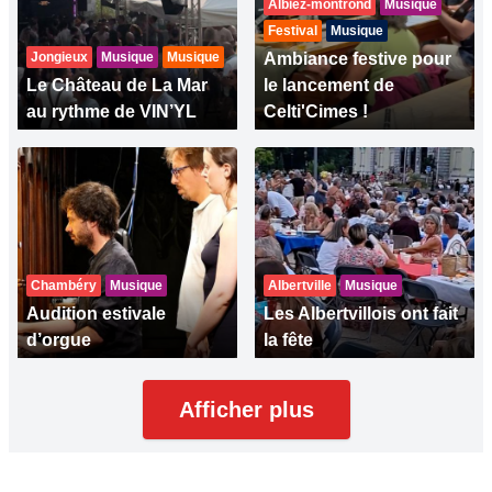
Albiez-montrond
Musique
Festival
Musique
Jongieux
Musique
Musique
Ambiance festive pour
Le Château de La Mar
le lancement de
au rythme de VIN’YL
Celti'Cimes !
Chambéry
Musique
Albertville
Musique
Audition estivale
Les Albertvillois ont fait
d’orgue
la fête
Afficher plus