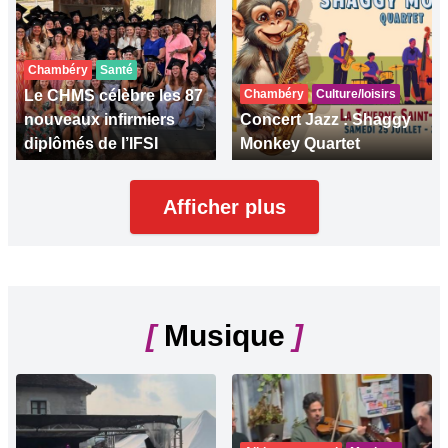
Chambéry
Santé
Le CHMS célèbre les 87
Chambéry
Culture/loisirs
nouveaux infirmiers
Concert Jazz : Shaggy
diplômés de l’IFSI
Monkey Quartet
Afficher plus
[
Musique
]