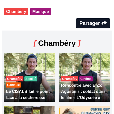
Chambéry
Musique
Partager
[
Chambéry
]
Chambéry
Société
Chambéry
Cinéma
Canicule
Rencontre avec Enzo
Le CISALB fait le point
Agostinis : soldat dans
face à la sécheresse
le film « L’Odyssée »