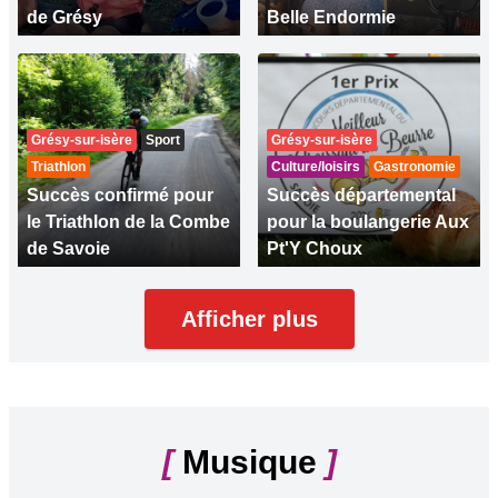
de Grésy
Belle Endormie
Grésy-sur-isère
Sport
Grésy-sur-isère
Triathlon
Culture/loisirs
Gastronomie
Succès confirmé pour
Succès départemental
le Triathlon de la Combe
pour la boulangerie Aux
de Savoie
Pt'Y Choux
Afficher plus
[
Musique
]