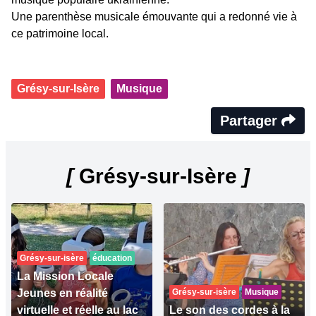
Une parenthèse musicale émouvante qui a redonné vie à
ce patrimoine local.
Grésy-sur-Isère
Musique
Partager
[
Grésy-sur-Isère
]
Grésy-sur-isère
éducation
La Mission Locale
Jeunes en réalité
Grésy-sur-isère
Musique
virtuelle et réelle au lac
Le son des cordes à la