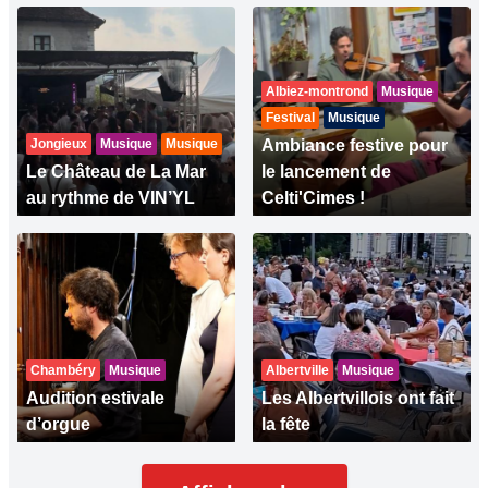
Albiez-montrond
Musique
Festival
Musique
Jongieux
Musique
Musique
Ambiance festive pour
Le Château de La Mar
le lancement de
au rythme de VIN’YL
Celti'Cimes !
Chambéry
Musique
Albertville
Musique
Audition estivale
Les Albertvillois ont fait
d’orgue
la fête