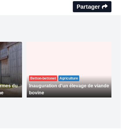
Partager
Betton-bettonet
Agriculture
ermes du
Inauguration d'un élevage de viande
me
bovine