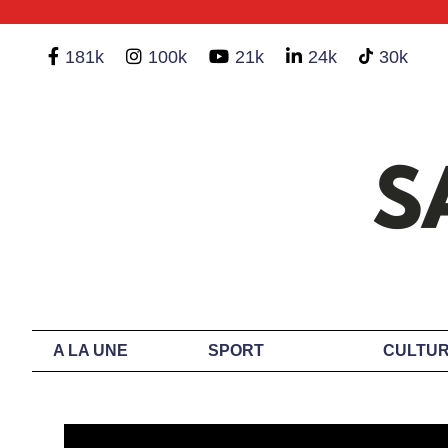
181k
100k
21k
24k
30k
A LA UNE
SPORT
CULTUR