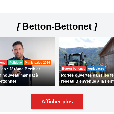
[
Betton-Bettonet
]
tonet
Politique
Municipales 2026
les : Jérôme Berthier
Betton-bettonet
Agriculture
n nouveau mandat à
Portes ouvertes dans les f
ettonnet
réseau Bienvenue à la Fer
Afficher plus