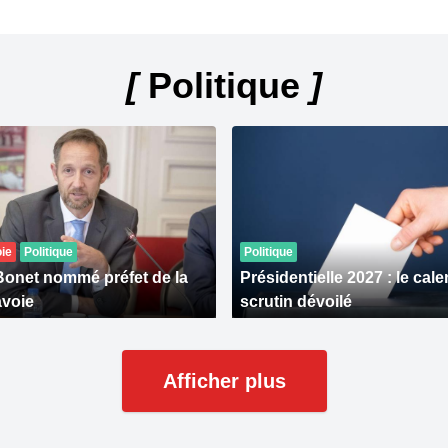
[
Politique
]
ie
Politique
Politique
onet nommé préfet de la
Présidentielle 2027 : le cal
voie
scrutin dévoilé
Afficher plus