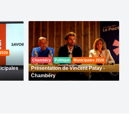
 2026
Chambéry
Politique
Municipales 2026
icipales
Présentation de Vincent Patay -
Chambéry