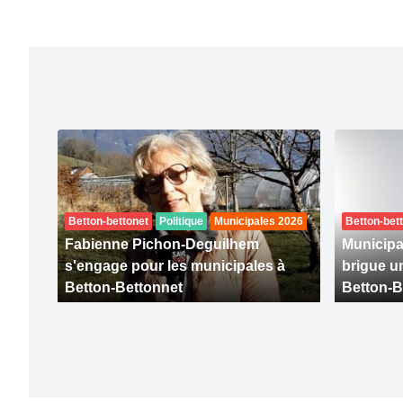
Betton-bettonet
Politique
Municipales 2026
Betton-bet
Fabienne Pichon-Deguilhem
Municipa
s'engage pour les municipales à
brigue u
Betton-Bettonnet
Betton-B