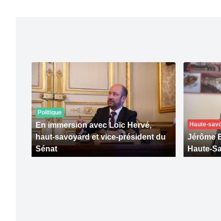
Politique
En immersion avec Loïc Hervé,
Haute-savo
haut-savoyard et vice-président du
Jérôme B
Sénat
Haute-Sa