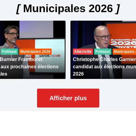
[
Municipales 2026
]
Politique
Municipales 2026
Albertville
Politique
Municipales
 Burnier Framboret
Christophe Charles Garnier
 aux prochaines élections
candidat aux élections mun
les
2026
Afficher plus