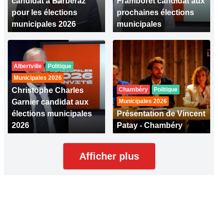
candidat à Barberaz
Framboret candidat aux
pour les élections
prochaines élections
municipales 2026
municipales
Albertville
Politique
Municipales 2026
Christophe Charles
Chambéry
Politique
Garnier candidat aux
Municipales 2026
élections municipales
Présentation de Vincent
2026
Patay - Chambéry
Afficher plus