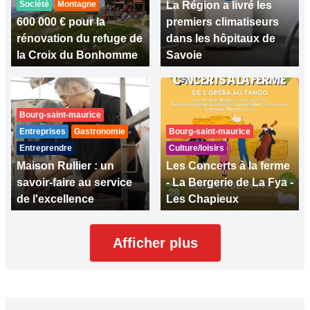
Société
Montagne
La Région a livré les
600 000 € pour la
premiers climatiseurs
rénovation du refuge de
dans les hôpitaux de
la Croix du Bonhomme
Savoie
Bourg-saint-maurice
Entreprises
Gastronomie
Bourg-saint-maurice
Entreprendre
Culture/loisirs
Maison Rullier : un
Les Concerts à la ferme
savoir-faire au service
- La Bergerie de La Fya -
de l'excellence
Les Chapieux
Afficher plus