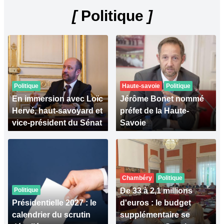
[
Politique
]
Politique
Haute-savoie
Politique
En immersion avec Loïc
Jérôme Bonet nommé
Hervé, haut-savoyard et
préfet de la Haute-
vice-président du Sénat
Savoie
Chambéry
Politique
Politique
De 33 à 2,1 millions
Présidentielle 2027 : le
d'euros : le budget
calendrier du scrutin
supplémentaire se