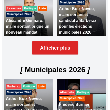
Municipales 2026
La ravoire
Politique
Liste
Arthur Boix-Neveu,
Municipales 2026
maire sortant et
Alexandre Gennaro,
candidat à Barberaz
maire sortant brigue un
pour les élections
nouveau mandat
municipales 2026
Afficher plus
[
Municipales 2026
]
Barberaz
Politique
Liste
Municipales 2026
Albertville
Politique
Arthur Boix-Neveu,
Municipales 2026
maire sortant et
Frédéric Burnier