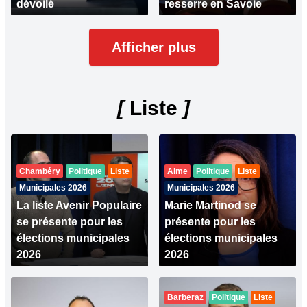
dévoilé
resserre en Savoie
Afficher plus
[
Liste
]
Chambéry
Politique
Liste
Aime
Politique
Liste
Municipales 2026
Municipales 2026
La liste Avenir Populaire
Marie Martinod se
se présente pour les
présente pour les
élections municipales
élections municipales
2026
2026
Barberaz
Politique
Liste