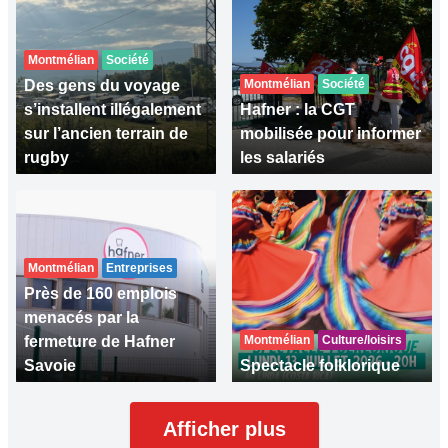
Montmélian
Société
Des gens du voyage
Montmélian
Société
s’installent illégalement
Hafner : la CGT
sur l’ancien terrain de
mobilisée pour informer
rugby
les salariés
Montmélian
Entreprises
Près de 160 emplois
menacés par la
fermeture de Hafner
Montmélian
Culture/loisirs
Savoie
Spectacle folklorique
Afficher plus