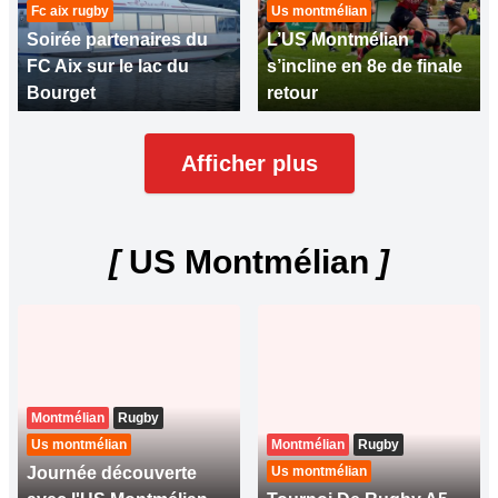
Fc aix rugby
Us montmélian
Soirée partenaires du
L’US Montmélian
FC Aix sur le lac du
s’incline en 8e de finale
Bourget
retour
Afficher plus
[
US Montmélian
]
Montmélian
Rugby
Us montmélian
Montmélian
Rugby
Journée découverte
Us montmélian