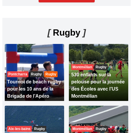
[
Rugby
]
Montmélian
Rugby
Pontcharra
Rugby
Rugby
530 enfants sur la
Tournoi de beach rugby
pelouse pour la journée
pour les 10 ans de la
des Écoles avec l’US
Brigade de l’Apéro
Montmélian
Aix-les-bains
Rugby
Montmélian
Rugby