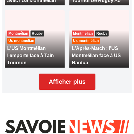
avec l'US Montmélian
Tournoi De Rugby A5
Montmélian
Rugby
Montmélian
Rugby
Us montmélian
Us montmélian
L'US Montmélian
L'Après-Match : l'US
l'emporte face à Tain
Montmélian face à US
Tournon
Nantua
Afficher plus