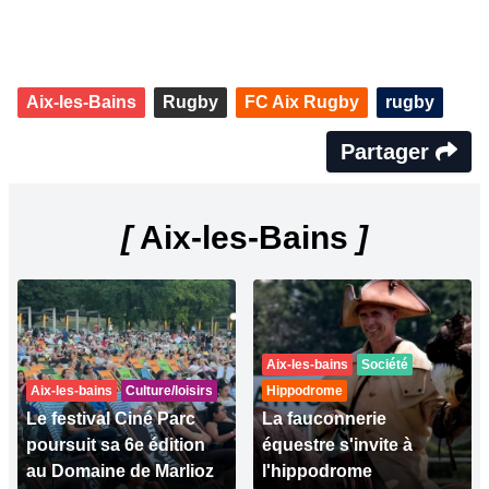
Aix-les-Bains
Rugby
FC Aix Rugby
rugby
Partager
[
Aix-les-Bains
]
Aix-les-bains
Société
Aix-les-bains
Culture/loisirs
Hippodrome
Le festival Ciné Parc
La fauconnerie
poursuit sa 6e édition
équestre s'invite à
au Domaine de Marlioz
l'hippodrome