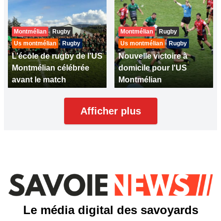
Montmélian
Rugby
Montmélian
Rugby
Us montmélian
Rugby
Us montmélian
Rugby
L’école de rugby de l’US
Nouvelle victoire à
Montmélian célébrée
domicile pour l'US
avant le match
Montmélian
Afficher plus
Le média digital des savoyards