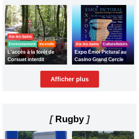
Aix-les-bains
Environnement
Incendie
Aix-les-bains
Culture/loisirs
L'accès à la forêt de
Expo Émoi Pictural au
Corsuet interdit
Casino Grand Cercle
Afficher plus
[
Rugby
]