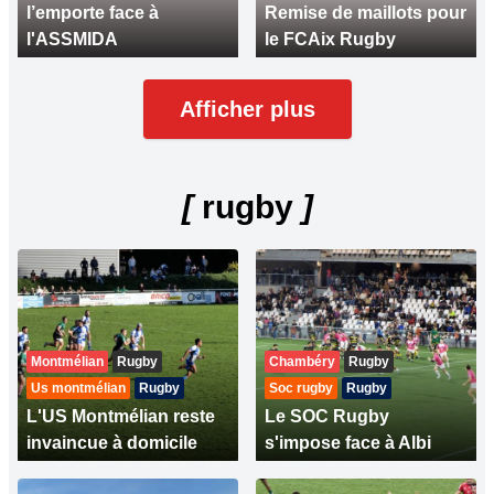
l’emporte face à
Remise de maillots pour
l'ASSMIDA
le FCAix Rugby
Afficher plus
[
rugby
]
Montmélian
Rugby
Chambéry
Rugby
Us montmélian
Rugby
Soc rugby
Rugby
L'US Montmélian reste
Le SOC Rugby
invaincue à domicile
s'impose face à Albi