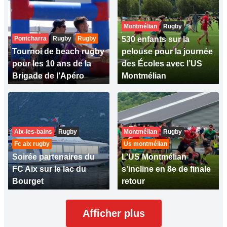
Montmélian
Rugby
Pontcharra
Rugby
Rugby
530 enfants sur la
Tournoi de beach rugby
pelouse pour la journée
pour les 10 ans de la
des Écoles avec l’US
Brigade de l’Apéro
Montmélian
Aix-les-bains
Rugby
Montmélian
Rugby
Fc aix rugby
Us montmélian
Soirée partenaires du
L’US Montmélian
FC Aix sur le lac du
s’incline en 8e de finale
Bourget
retour
Afficher plus