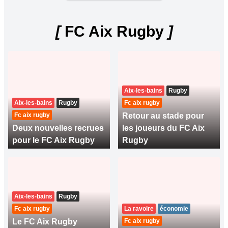
[
FC Aix Rugby
]
Aix-les-bains
Rugby
Aix-les-bains
Rugby
Fc aix rugby
Fc aix rugby
Retour au stade pour
Deux nouvelles recrues
les joueurs du FC Aix
pour le FC Aix Rugby
Rugby
Aix-les-bains
Rugby
Fc aix rugby
La ravoire
économie
Le FC Aix Rugby
Fc aix rugby