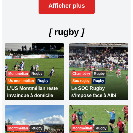
Afficher plus
[
rugby
]
Montmélian
Rugby
Chambéry
Rugby
Us montmélian
Rugby
Soc rugby
Rugby
L'US Montmélian reste
Le SOC Rugby
invaincue à domicile
s'impose face à Albi
Montmélian
Rugby
Montmélian
Rugby