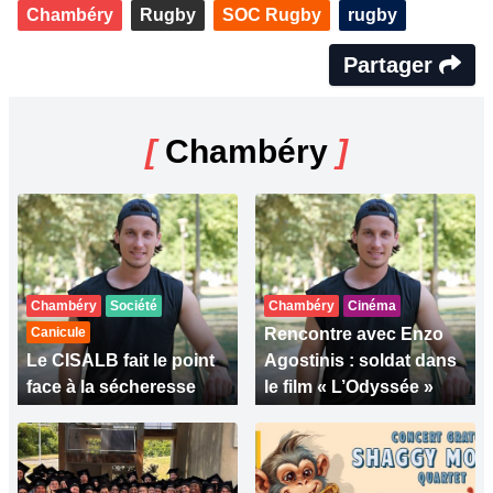
Chambéry
Rugby
SOC Rugby
rugby
Partager
[
Chambéry
]
Chambéry
Société
Chambéry
Cinéma
Canicule
Rencontre avec Enzo
Le CISALB fait le point
Agostinis : soldat dans
face à la sécheresse
le film « L’Odyssée »