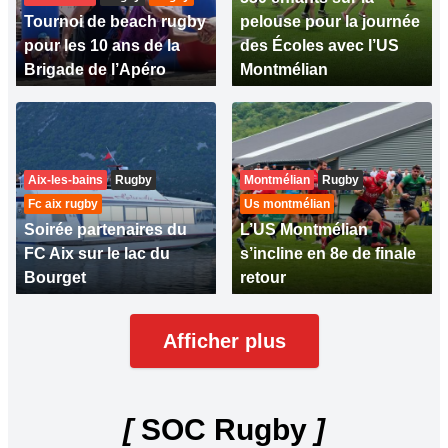
Tournoi de beach rugby
pelouse pour la journée
pour les 10 ans de la
des Écoles avec l’US
Brigade de l’Apéro
Montmélian
Aix-les-bains
Rugby
Montmélian
Rugby
Fc aix rugby
Us montmélian
Soirée partenaires du
L’US Montmélian
FC Aix sur le lac du
s’incline en 8e de finale
Bourget
retour
Afficher plus
[
SOC Rugby
]