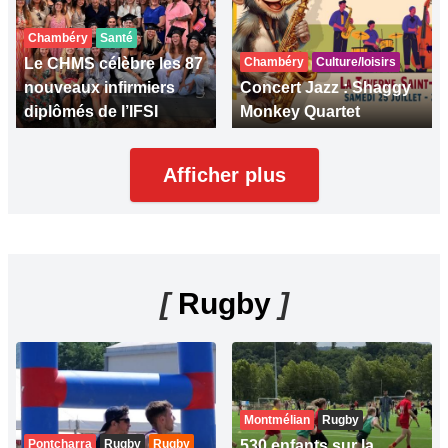
Chambéry
Santé
Le CHMS célèbre les 87
Chambéry
Culture/loisirs
nouveaux infirmiers
Concert Jazz : Shaggy
diplômés de l’IFSI
Monkey Quartet
Afficher plus
[
Rugby
]
Montmélian
Rugby
Pontcharra
Rugby
Rugby
530 enfants sur la