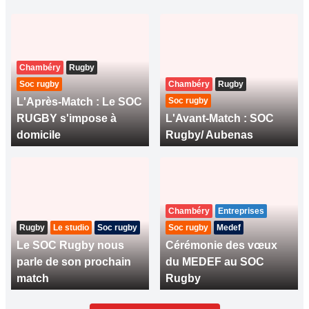
Chambéry
Rugby
Soc rugby
Chambéry
Rugby
L'Après-Match : Le SOC
Soc rugby
RUGBY s'impose à
L'Avant-Match : SOC
domicile
Rugby/ Aubenas
Chambéry
Entreprises
Rugby
Le studio
Soc rugby
Soc rugby
Medef
Le SOC Rugby nous
Cérémonie des vœux
parle de son prochain
du MEDEF au SOC
match
Rugby