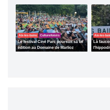
Aix-les-bains
Culture/loisirs
Aix-les-bai
Le festival Ciné Parc poursuit sa 6e
La faucon
édition au Domaine de Marlioz
l'hippod