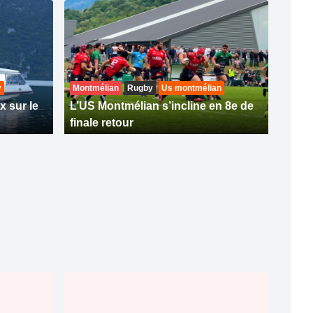
y
Montmélian
Rugby
Us montmélian
x sur le
L’US Montmélian s’incline en 8e de
finale retour