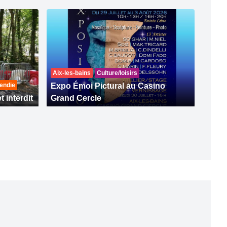
Aix-les-bains
Culture/loisirs
endie
Expo Émoi Pictural au Casino
t interdit
Grand Cercle