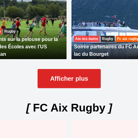
n
Rugby
ts sur la pelouse pour la
Aix-les-bains
Rugby
Fc aix rugb
des Écoles avec l’US
Soirée partenaires du FC Ai
ian
lac du Bourget
Afficher plus
[
FC Aix Rugby
]