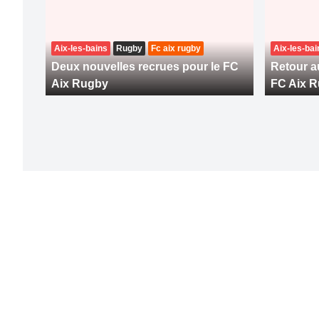
Aix-les-bains
Rugby
Fc aix rugby
Aix-les-bai
Deux nouvelles recrues pour le FC
Retour a
Aix Rugby
FC Aix 