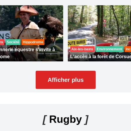
ns
Société
Hippodrome
nerie équestre s'invite à
Aix-les-bains
Environnement
Inc
rome
L'accès à la forêt de Corsue
Afficher plus
[
Rugby
]