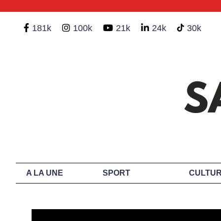
181k
100k
21k
24k
30k
A LA UNE
SPORT
CULTUR