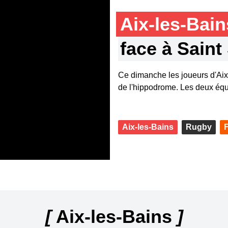
Aix-les-Bai
face à Saint
Ce dimanche les joueurs d'Aix-
de l'hippodrome. Les deux équi
Aix-les-Bains
Rugby
[
Aix-les-Bains
]