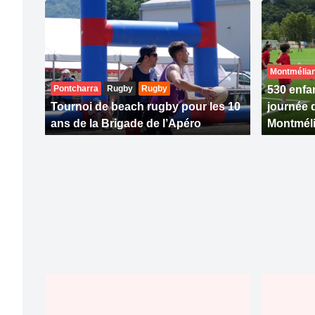
Montmélia
Pontcharra
Rugby
Rugby
530 enfan
Tournoi de beach rugby pour les 10
journée 
ans de la Brigade de l’Apéro
Montmél