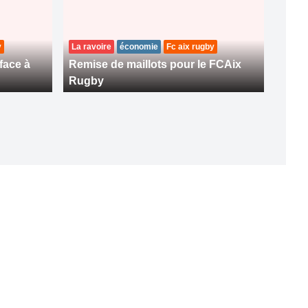
y
La ravoire
économie
Fc aix rugby
face à
Remise de maillots pour le FCAix
Rugby