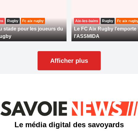
ns
Rugby
Fc aix rugby
Aix-les-bains
Rugby
Fc aix rugb
u stade pour les joueurs du
Le FC Aix Rugby l’emporte 
Rugby
l'ASSMIDA
Afficher plus
Le média digital des savoyards