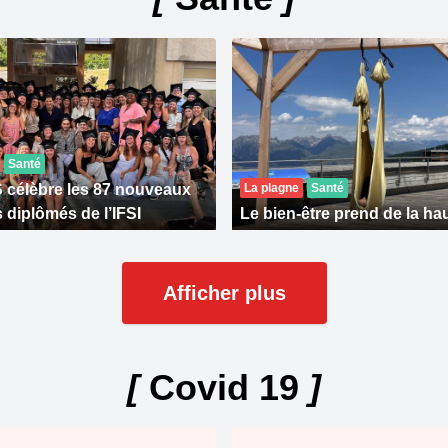
Santé
célèbre les 87 nouveaux
La plagne
Santé
s diplômés de l’IFSI
Le bien-être prend de la ha
Afficher plus
[
Covid 19
]