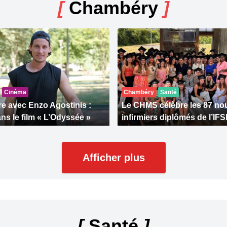
[
Chambéry
]
Cinéma
Chambéry
Santé
e avec Enzo Agostinis :
Le CHMS célèbre les 87 n
ns le film « L’Odyssée »
infirmiers diplômés de l’IFS
Afficher plus
[
Santé
]