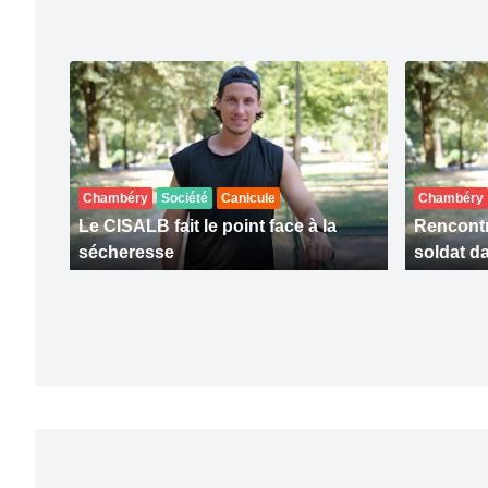
Chambéry
Société
Canicule
Chambéry
Le CISALB fait le point face à la
Rencontr
sécheresse
soldat da