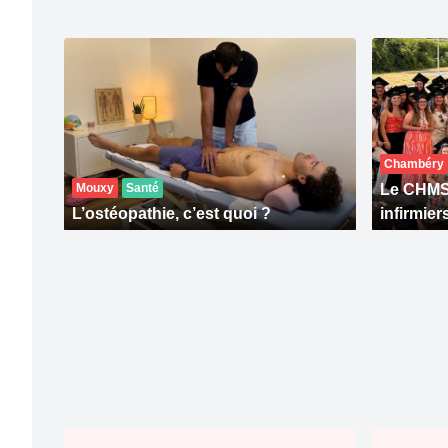
Chambéry
Mouxy
Santé
Le CHMS 
L’ostéopathie, c’est quoi ?
infirmier