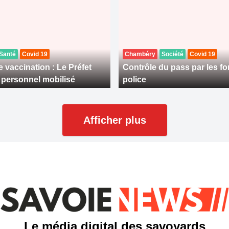
Santé
Covid 19
Chambéry
Société
Covid 19
 vaccination : Le Préfet
Contrôle du pass par les fo
le personnel mobilisé
police
Afficher plus
Le média digital des savoyards