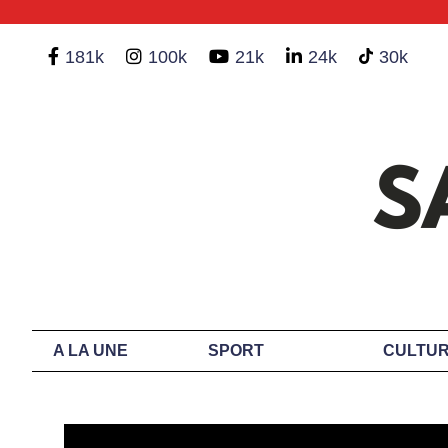
181k
100k
21k
24k
30k
A LA UNE
SPORT
CULTUR