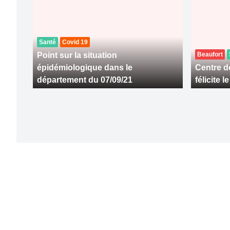
Santé
Covid 19
Point sur la situation
Beaufort
épidémiologique dans le
Centre de
département du 07/09/21
félicite 