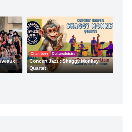
Chambéry
Culture/loisirs
ouveaux
Concert Jazz : Shaggy Monkey
I
Quartet