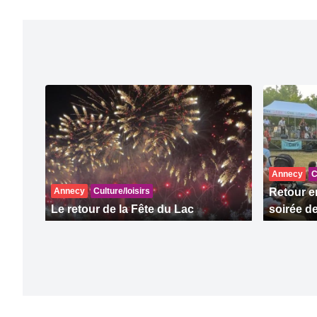
Annecy
C
Annecy
Culture/loisirs
Retour e
Le retour de la Fête du Lac
soirée d