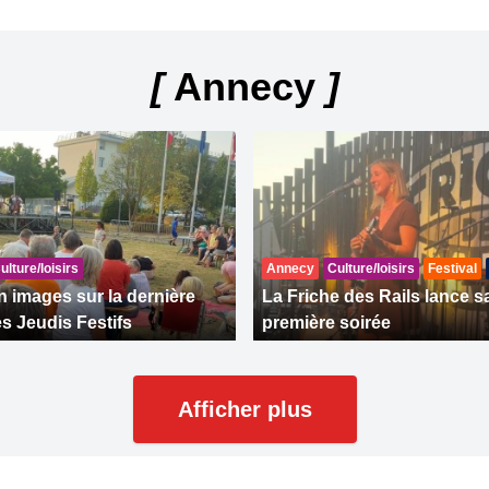
[
Annecy
]
ulture/loisirs
Annecy
Culture/loisirs
Festival
n images sur la dernière
La Friche des Rails lance s
es Jeudis Festifs
première soirée
Afficher plus