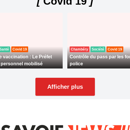
[
Covid 19
]
Santé
Covid 19
Chambéry
Société
Covid 19
 vaccination : Le Préfet
Contrôle du pass par les fo
le personnel mobilisé
police
Afficher plus