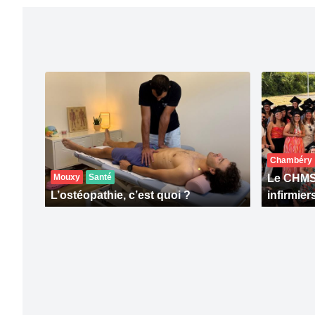
Chambéry
Mouxy
Santé
Le CHMS 
L’ostéopathie, c’est quoi ?
infirmier