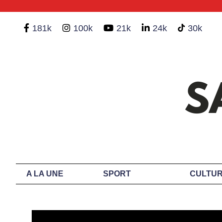
181k
100k
21k
24k
30k
A LA UNE
SPORT
CULTUR