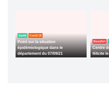
Santé
Covid 19
Point sur la situation
Beaufort
épidémiologique dans le
Centre de
département du 07/09/21
félicite 