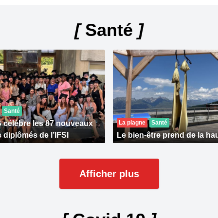
[
Santé
]
Santé
célèbre les 87 nouveaux
La plagne
Santé
s diplômés de l’IFSI
Le bien-être prend de la ha
Afficher plus