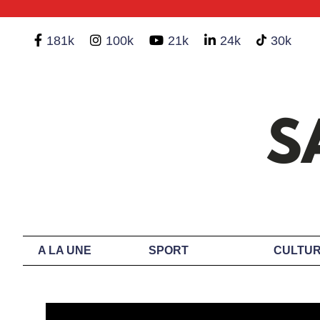
181k
100k
21k
24k
30k
A LA UNE
SPORT
CULTUR