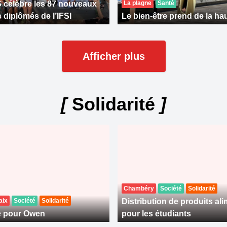
célèbre les 87 nouveaux
La plagne
Santé
s diplômés de l’IFSI
Le bien-être prend de la ha
Afficher plus
[
Solidarité
]
Chambéry
Société
Solidarité
aix
Société
Solidarité
Distribution de produits al
e pour Owen
pour les étudiants