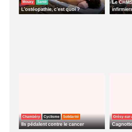
Mouxy
Santé
Le CHMS 
L’ostéopathie, c’est quoi ?
infirmier
Chambéry
Cyclisme
Solidarité
Grésy-sur-
Ils pédalent contre le cancer
Cagnott