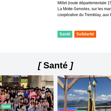
Millet (route départementale 1
La Motte-Servolex, sur les ma
coopérative du Tremblay, aux h
Santé
Solidarité
[
Santé
]
Santé