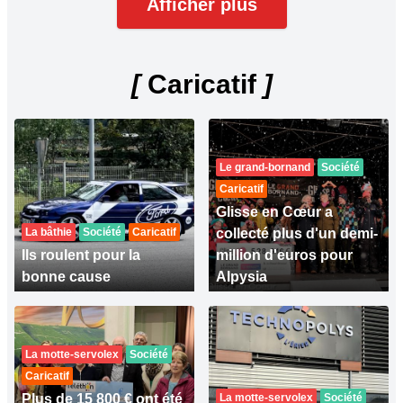
Afficher plus
[
Caricatif
]
Le grand-bornand
Société
Caricatif
Glisse en Cœur a
La bâthie
Société
Caricatif
collecté plus d'un demi-
Ils roulent pour la
million d'euros pour
bonne cause
Alpysia
La motte-servolex
Société
Caricatif
Plus de 15 800 € ont été
La motte-servolex
Société