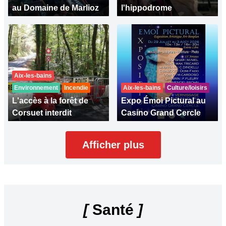
au Domaine de Marlioz
l'hippodrome
Aix-les-bains
Environnement
Incendie
Aix-les-bains
Culture/loisirs
L'accès à la forêt de
Expo Émoi Pictural au
Corsuet interdit
Casino Grand Cercle
Afficher plus
[
Santé
]