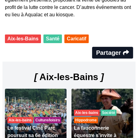
profit de la lutte contre le cancer. D’autres événements ont
eu lieu à Aqualac et au kiosque.
Aix-les-Bains
Santé
Caricatif
Partager
[
Aix-les-Bains
]
Aix-les-bains
Société
Aix-les-bains
Culture/loisirs
Hippodrome
Le festival Ciné Parc
La fauconnerie
poursuit sa 6e édition
équestre s'invite à