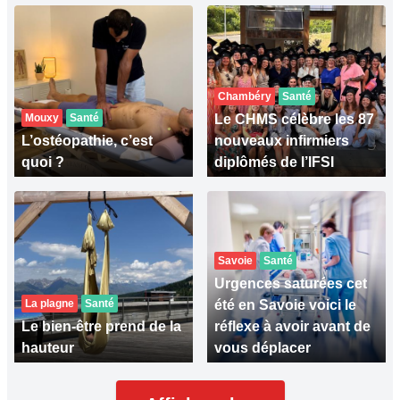
Chambéry
Santé
Mouxy
Santé
Le CHMS célèbre les 87
L’ostéopathie, c’est
nouveaux infirmiers
quoi ?
diplômés de l’IFSI
Savoie
Santé
Urgences saturées cet
La plagne
Santé
été en Savoie voici le
Le bien-être prend de la
réflexe à avoir avant de
hauteur
vous déplacer