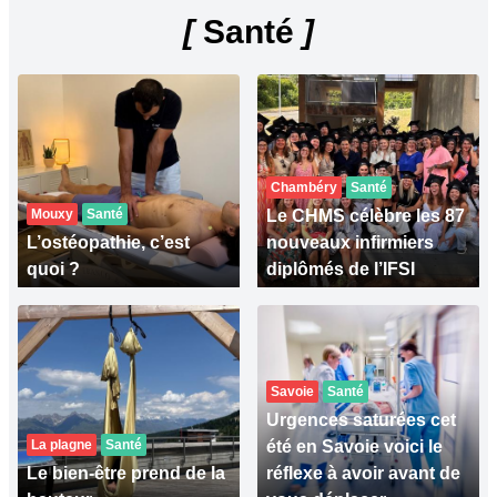
[
Santé
]
Chambéry
Santé
Mouxy
Santé
Le CHMS célèbre les 87
L’ostéopathie, c’est
nouveaux infirmiers
quoi ?
diplômés de l’IFSI
Savoie
Santé
Urgences saturées cet
La plagne
Santé
été en Savoie voici le
Le bien-être prend de la
réflexe à avoir avant de