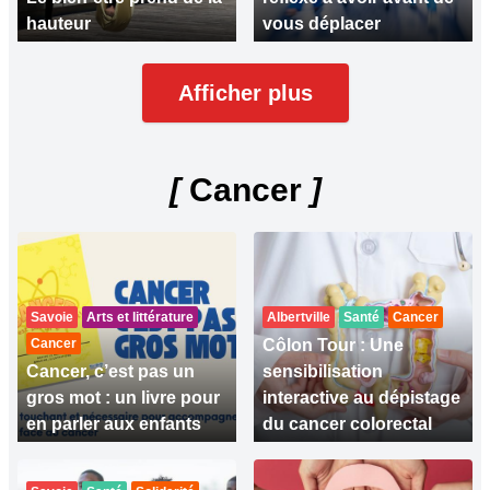
hauteur
vous déplacer
Afficher plus
[
Cancer
]
Savoie
Arts et littérature
Albertville
Santé
Cancer
Cancer
Côlon Tour : Une
Cancer, c’est pas un
sensibilisation
gros mot : un livre pour
interactive au dépistage
en parler aux enfants
du cancer colorectal