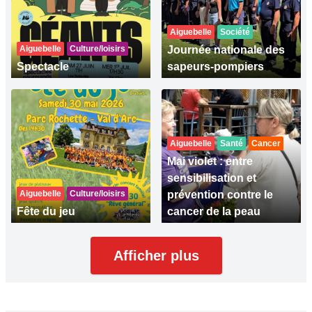
Aiguebelle
Société
Aiguebelle
Culture/loisirs
Journée nationale des
Spectacle
sapeurs-pompiers
Aiguebelle
Santé
Cancer
Mai violet : entre
sensibilisation et
Aiguebelle
Culture/loisirs
prévention contre le
Fête du jeu
cancer de la peau
Afficher plus