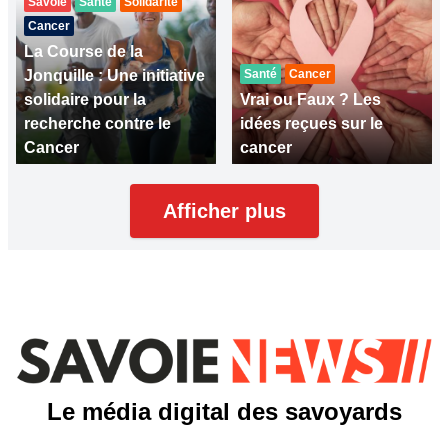
Savoie
Santé
Solidarité
Cancer
La Course de la
Jonquille : Une initiative
Santé
Cancer
solidaire pour la
Vrai ou Faux ? Les
recherche contre le
idées reçues sur le
Cancer
cancer
Afficher plus
Le média digital des savoyards