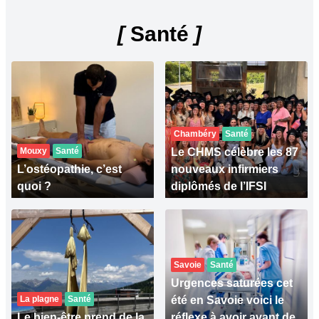
[
Santé
]
Chambéry
Santé
Mouxy
Santé
Le CHMS célèbre les 87
L’ostéopathie, c’est
nouveaux infirmiers
quoi ?
diplômés de l’IFSI
Savoie
Santé
Urgences saturées cet
La plagne
Santé
été en Savoie voici le
Le bien-être prend de la
réflexe à avoir avant de