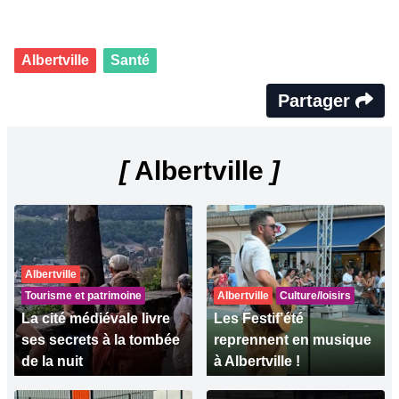
Albertville
Santé
Partager
[
Albertville
]
Albertville
Tourisme et patrimoine
Albertville
Culture/loisirs
La cité médiévale livre
Les Festif’été
ses secrets à la tombée
reprennent en musique
de la nuit
à Albertville !