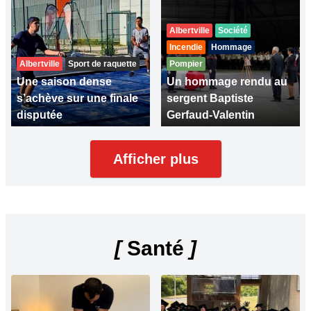
Albertville
Société
Incendie
Hommage
Albertville
Sport de raquette
Pompier
Une saison dense
Un hommage rendu au
s’achève sur une finale
sergent Baptiste
disputée
Gerfaud-Valentin
Afficher plus
[
Santé
]