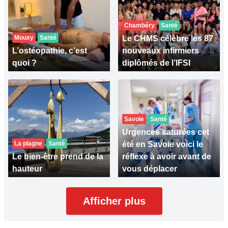
Chambéry
Santé
Mouxy
Santé
Le CHMS célèbre les 87
L’ostéopathie, c’est
nouveaux infirmiers
quoi ?
diplômés de l’IFSI
Savoie
Santé
Urgences saturées cet
La plagne
Santé
été en Savoie voici le
Le bien-être prend de la
réflexe à avoir avant de
hauteur
vous déplacer
Afficher plus