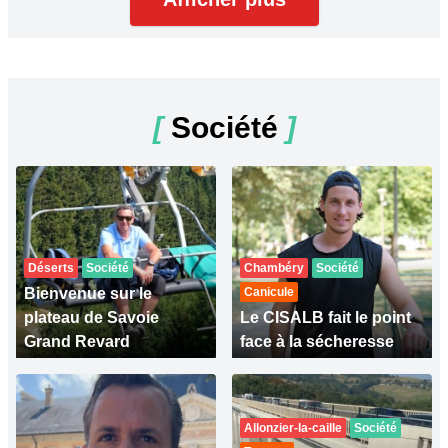
[
Société
]
Déserts
Société
Chambéry
Société
Bienvenue sur le
Canicule
plateau de Savoie
Le CISALB fait le point
Grand Revard
face à la sécheresse
Allonzier-la-caille
Société