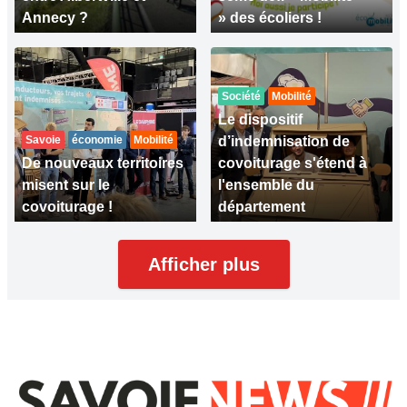
Annecy ?
» des écoliers !
Société
Mobilité
Le dispositif
Savoie
économie
Mobilité
d’indemnisation de
De nouveaux territoires
covoiturage s'étend à
misent sur le
l'ensemble du
covoiturage !
département
Afficher plus