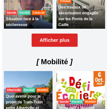
Travaux
Des travaux de
Savoie
Société
Canicule
sécurisation engagés
Situation face à la
sur les Ponts de la
sécheresse
Caille
Afficher plus
[
Mobilité
]
Albertville
Société
Mobilité
Quel avenir pour le
projet de Tram-Train
Savoie
Société
Mobilité
entre Albertville et
3ème défi « Mobilité