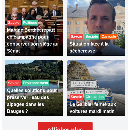
Savoie
Politique
Martine Berthet repart
en campagne pour
Savoie
Société
Canicule
conserver son siège au
Situation face à la
Sénat
sécheresse
Savoie
Environnement
Quelles solutions pour
préserver l’eau des
Savoie
Circulation
alpages dans les
Le Galibier fermé aux
Bauges ?
voitures mardi matin
Afficher plus