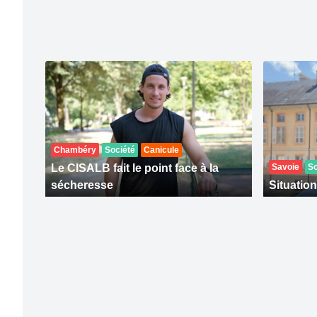
Chambéry
Société
Canicule
Le CISALB fait le point face à la
Savoie
So
sécheresse
Situation