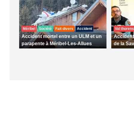
Méribel
Société
Fait divers
Accident
Val thorens
Accident mortel entre un ULM et un
Accident 
parapente à Méribel-Les-Allues
de la Sa