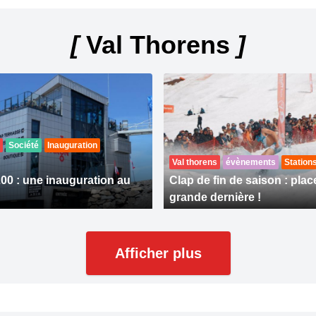
[
Val Thorens
]
Société
Inauguration
Val thorens
évènements
Station
00 : une inauguration au
Clap de fin de saison : place
grande dernière !
Afficher plus