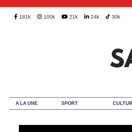
181k
100k
21k
24k
30k
A LA UNE
SPORT
CULTUR