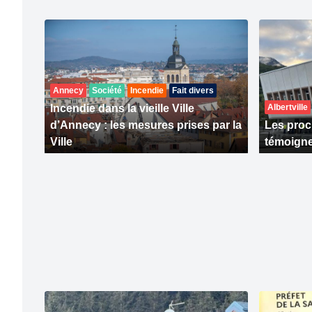
Annecy
Société
Incendie
Fait divers
Incendie dans la vieille Ville
Albertville
d’Annecy : les mesures prises par la
Les proc
Ville
témoigne