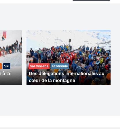
s
Ski
Val thorens
économie
 à la
Des délégations internationales au
cœur de la montagne