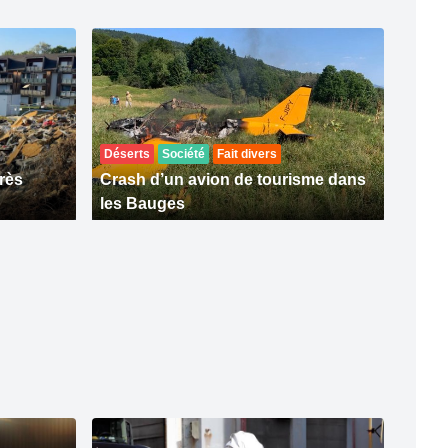
Déserts
Société
Fait divers
rès
Crash d’un avion de tourisme dans
les Bauges