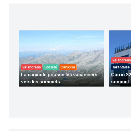
Val thorens
Val thorens
Société
Canicule
Tarentaise
La canicule pousse les vacanciers
Caron 32
vers les sommets
sommet