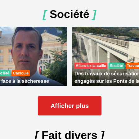
[
Société
]
Allonzier-la-caille
Société
Trava
ciété
Canicule
Des travaux de sécurisatio
 face à la sécheresse
engagés sur les Ponts de la
Afficher plus
[
Fait divers
]