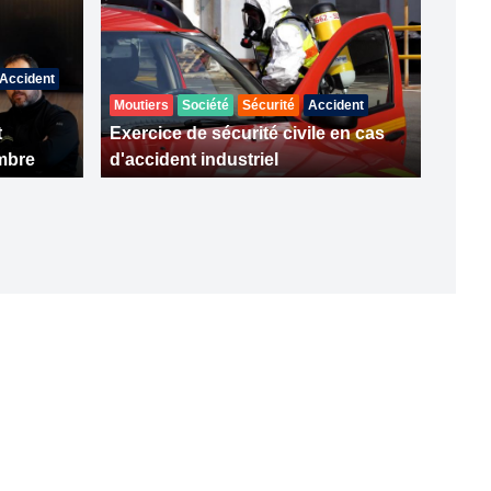
Accident
Moutiers
Société
Sécurité
Accident
t
Exercice de sécurité civile en cas
mbre
d'accident industriel