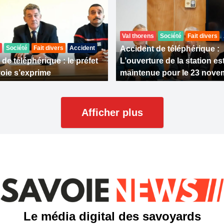
Val thorens
Société
Fait divers
Société
Fait divers
Accident
Accident de téléphérique :
de téléphérique : le préfet
L’ouverture de la station es
voie s’exprime
maintenue pour le 23 nove
Afficher plus
Le média digital des savoyards