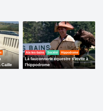
ux
Aix-les-bains
Société
Hippodrome
n
La fauconnerie équestre s'invite à
 Caille
l'hippodrome