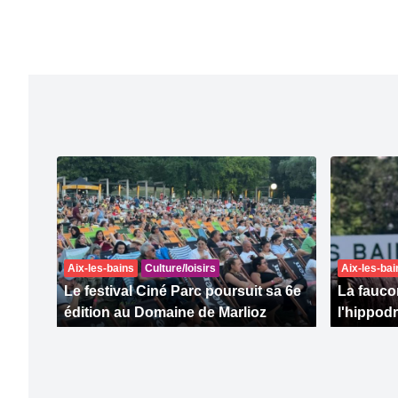
Aix-les-bains
Culture/loisirs
Aix-les-bai
Le festival Ciné Parc poursuit sa 6e
La faucon
édition au Domaine de Marlioz
l'hippod