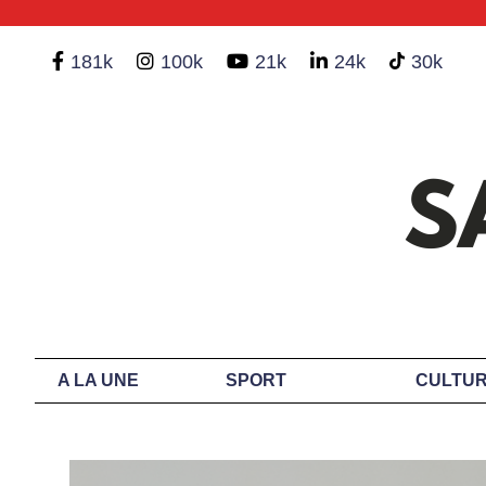
181k
100k
21k
24k
30k
A LA UNE
SPORT
CULTUR