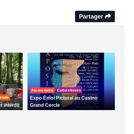
Partager
Aix-les-bains
Culture/loisirs
endie
Expo Émoi Pictural au Casino
t interdit
Grand Cercle