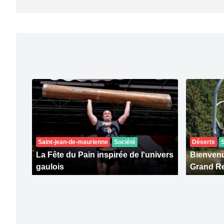
Saint-jean-de-maurienne
Société
Déserts
La Fête du Pain inspirée de l'univers
Bienvenu
gaulois
Grand R