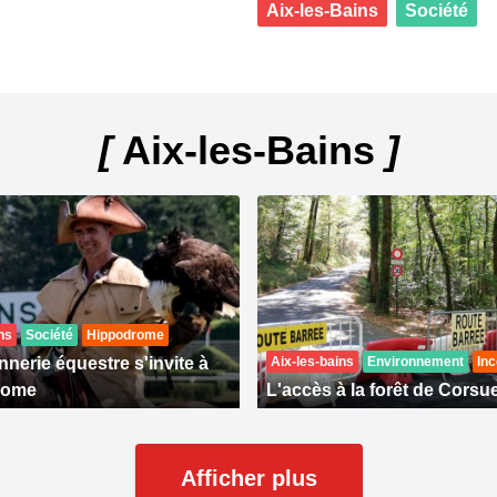
Aix-les-Bains
Société
[
Aix-les-Bains
]
ns
Société
Hippodrome
nerie équestre s'invite à
Aix-les-bains
Environnement
Inc
rome
L'accès à la forêt de Corsue
Afficher plus