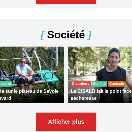
[
Société
]
Société
Chambéry
Société
Canicule
e sur le plateau de Savoie
Le CISALB fait le point face
evard
sécheresse
Afficher plus