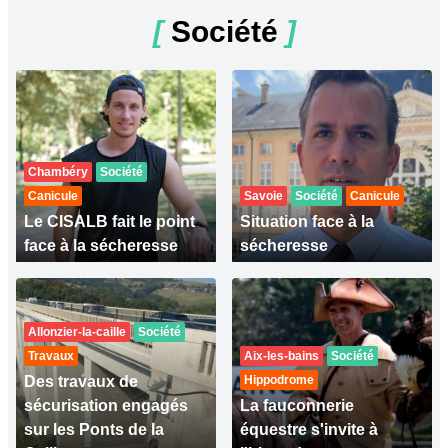
[
Société
]
Chambéry
Société
Canicule
Savoie
Société
Canicule
Le CISALB fait le point
Situation face à la
face à la sécheresse
sécheresse
Allonzier-la-caille
Société
Travaux
Aix-les-bains
Société
Des travaux de
Hippodrome
sécurisation engagés
La fauconnerie
sur les Ponts de la
équestre s'invite à