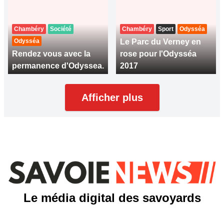
Chambéry
Société
Chambéry
Sport
Odysséa
Odysséa
Le Parc du Verney en
Rendez vous avec la
rose pour l'Odysséa
permanence d'Odyssea.
2017
Afficher plus
Le média digital des savoyards