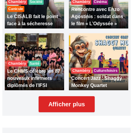
Chambéry
Société
Chambéry
Cinéma
Canicule
Rencontre avec Enzo
Le CISALB fait le point
Agostinis : soldat dans
face à la sécheresse
le film « L’Odyssée »
Chambéry
Santé
Le CHMS célèbre les 87
Chambéry
Culture/loisirs
nouveaux infirmiers
Concert Jazz : Shaggy
diplômés de l’IFSI
Monkey Quartet
Afficher plus