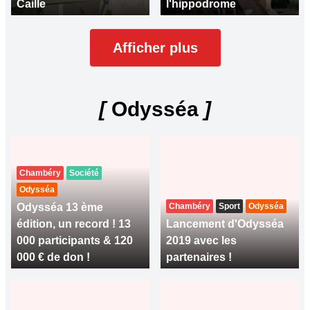
Caille
l'hippodrome
Afficher plus
[
Odysséa
]
Chambéry
Société
Odysséa
Odysséa 13 ème
Chambéry
Sport
Odysséa
édition, un record ! 13
Lancement d'Odysséa
000 participants & 120
2019 avec les
000 € de don !
partenaires !