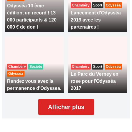
Odysséa 13 ème
Chambéry
Sport
Odysséa
édition, un record ! 13
Lancement d'Odysséa
000 participants & 120
2019 avec les
000 € de don !
partenaires !
Chambéry
Société
Chambéry
Sport
Odysséa
Odysséa
Le Parc du Verney en
Rendez vous avec la
rose pour l'Odysséa
permanence d'Odyssea.
2017
Afficher plus