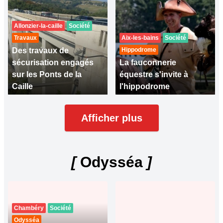
Allonzier-la-caille
Société
Travaux
Aix-les-bains
Société
Des travaux de
Hippodrome
sécurisation engagés
La fauconnerie
sur les Ponts de la
équestre s'invite à
Caille
l'hippodrome
Afficher plus
[
Odysséa
]
Chambéry
Société
Odysséa