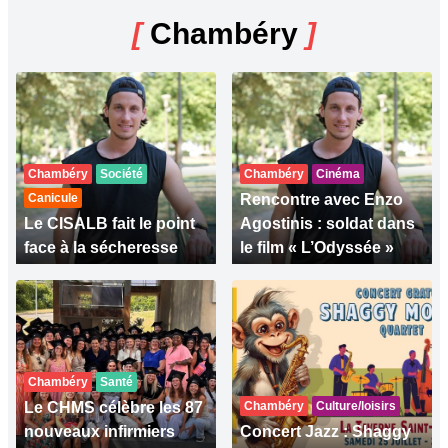
[
Chambéry
]
Chambéry
Société
Chambéry
Cinéma
Canicule
Rencontre avec Enzo
Le CISALB fait le point
Agostinis : soldat dans
face à la sécheresse
le film « L’Odyssée »
Chambéry
Santé
Le CHMS célèbre les 87
Chambéry
Culture/loisirs
nouveaux infirmiers
Concert Jazz : Shaggy