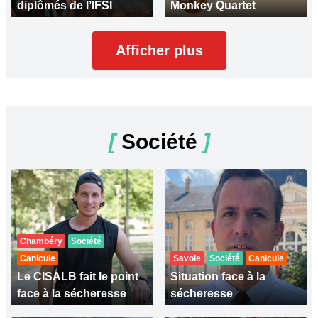
diplômés de l’IFSI
Monkey Quartet
Afficher plus
[
Société
]
Chambéry
Société
Canicule
Savoie
Société
Canicule
Le CISALB fait le point
Situation face à la
face à la sécheresse
sécheresse