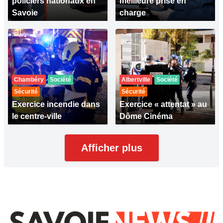
policiers nationaux en
meilleure prise en
Savoie
charge
Chambéry
Société
Albertville
Société
Sécurité
Sécurité
Exercice incendie dans
Exercice « attentat » au
le centre-ville
Dôme Cinéma
Afficher plus