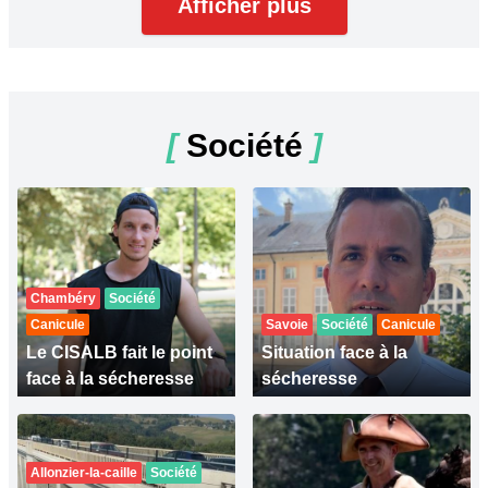
Afficher plus
[
Société
]
Chambéry
Société
Canicule
Savoie
Société
Canicule
Le CISALB fait le point
Situation face à la
face à la sécheresse
sécheresse
Allonzier-la-caille
Société