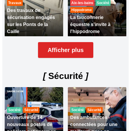
Travaux
Aix-les-bains
Société
Des travaux de
Hippodrome
sécurisation engagés
La fauconnerie
sur les Ponts de la
équestre s'invite à
Caille
l'hippodrome
Afficher plus
[
Sécurité
]
Société
Sécurité
Société
Sécurité
Ouverture de 14
Des ambulances
nouveaux postes de
connectées pour une