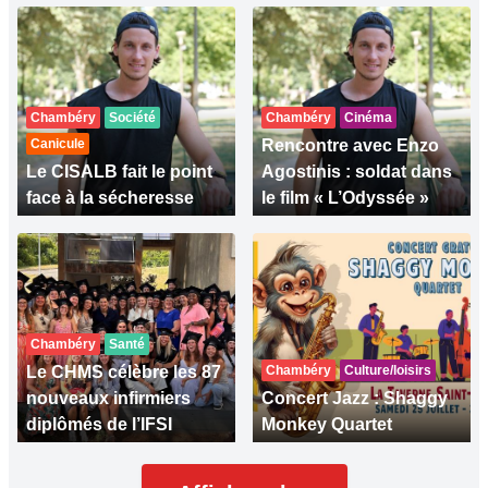
Chambéry
Société
Chambéry
Cinéma
Canicule
Rencontre avec Enzo
Le CISALB fait le point
Agostinis : soldat dans
face à la sécheresse
le film « L’Odyssée »
Chambéry
Santé
Le CHMS célèbre les 87
Chambéry
Culture/loisirs
nouveaux infirmiers
Concert Jazz : Shaggy
diplômés de l’IFSI
Monkey Quartet