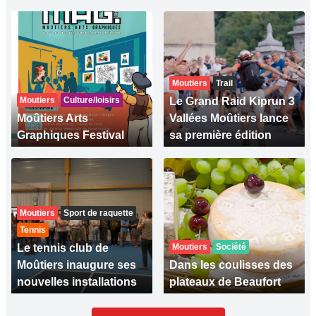
Moutiers
Trail
Moutiers
Culture/loisirs
Le Grand Raid Kiprun 3
Moûtiers Arts
Vallées Moûtiers lance
Graphiques Festival
sa première édition
Moutiers
Sport de raquette
Tennis
Le tennis club de
Moutiers
Société
Moûtiers inaugure ses
Dans les coulisses des
nouvelles installations
plateaux de Beaufort