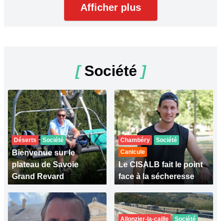
Afficher plus
[
Société
]
Déserts
Société
Chambéry
Société
Bienvenue sur le
Canicule
plateau de Savoie
Le CISALB fait le point
Grand Revard
face à la sécheresse
Allonzier-la-caille
Société