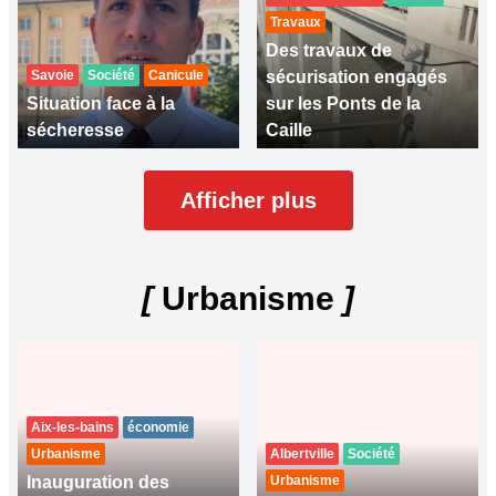
Travaux
Des travaux de
Savoie
Société
Canicule
sécurisation engagés
Situation face à la
sur les Ponts de la
sécheresse
Caille
Afficher plus
[
Urbanisme
]
Aix-les-bains
économie
Urbanisme
Albertville
Société
Inauguration des
Urbanisme