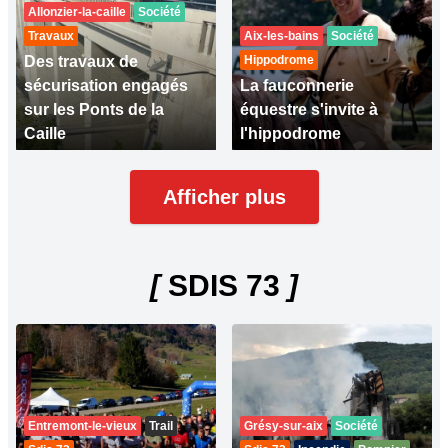
Allonzier-la-caille
Société
Travaux
Aix-les-bains
Société
Des travaux de
Hippodrome
sécurisation engagés
La fauconnerie
sur les Ponts de la
équestre s'invite à
Caille
l'hippodrome
Afficher plus
[
SDIS 73
]
Entremont-le-vieux
Trail
Grésy-sur-aix
Société