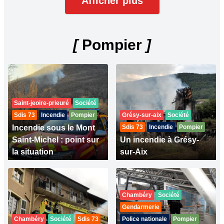
Afficher plus
[
Pompier
]
Saint-jeoire-prieuré
Société
Sdis 73
Incendie
Pompier
Grésy-sur-aix
Société
Incendie sous le Mont
Sdis 73
Incendie
Pompier
Saint-Michel : point sur
Un incendie à Grésy-
la situation
sur-Aix
Chambéry
Société
Gendarmerie
Chambéry
Société
Sdis 73
Police nationale
Pompier