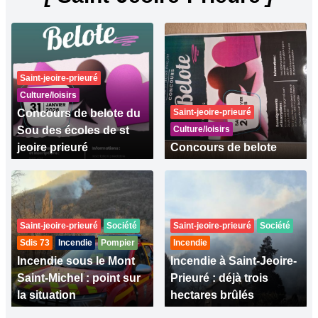
Saint-jeoire-prieuré
Culture/loisirs
Concours de belote du
Saint-jeoire-prieuré
Sou des écoles de st
Culture/loisirs
jeoire prieuré
Concours de belote
Saint-jeoire-prieuré
Société
Saint-jeoire-prieuré
Société
Sdis 73
Incendie
Pompier
Incendie
Incendie sous le Mont
Incendie à Saint-Jeoire-
Saint-Michel : point sur
Prieuré : déjà trois
la situation
hectares brûlés