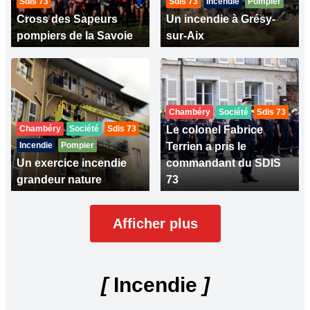
Sdis 73
Sdis 73
Incendie
Pompier
Cross des Sapeurs
Un incendie à Grésy-
pompiers de la Savoie
sur-Aix
Chambéry
Société
Sdis 73
Chambéry
Société
Sdis 73
Le colonel Fabrice
Incendie
Pompier
Terrien a pris le
Un exercice incendie
commandant du SDIS
grandeur nature
73
Afficher plus
[
Incendie
]