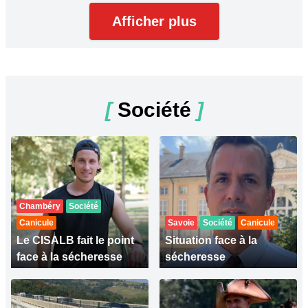
Afficher plus
[
Société
]
Chambéry
Société
Canicule
Savoie
Société
Canicule
Le CISALB fait le point
Situation face à la
face à la sécheresse
sécheresse