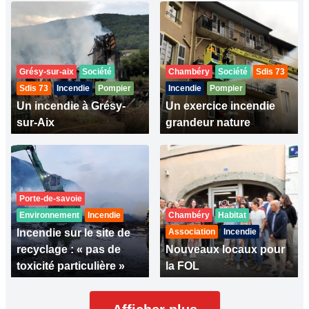
Grésy-sur-aix
Société
Chambéry
Société
Sdis 73
Sdis 73
Incendie
Pompier
Incendie
Pompier
Un incendie à Grésy-
Un exercice incendie
sur-Aix
grandeur nature
Porte-de-savoie
Environnement
Incendie
Chambéry
Habitat
Incendie sur le site de
Association
Incendie
recyclage : « pas de
Nouveaux locaux pour
toxicité particulière »
la FOL