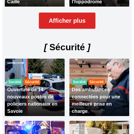
Caille
l'hippodrome
Afficher plus
[
Sécurité
]
Société
Sécurité
Société
Sécurité
Ouverture de 14
Des ambulances
nouveaux postes de
connectées pour une
policiers nationaux en
meilleure prise en
Savoie
charge