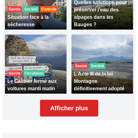
Quelles solutions pour
Savoie
Société
Canicule
préserver l’eau des
Situation face à la
alpages dans les
sécheresse
Bauges ?
Savoie
Société
Savoie
Circulation
L’Acte III de la loi
Le Galibier fermé aux
Montagne
voitures mardi matin
définitivement adopté
Afficher plus