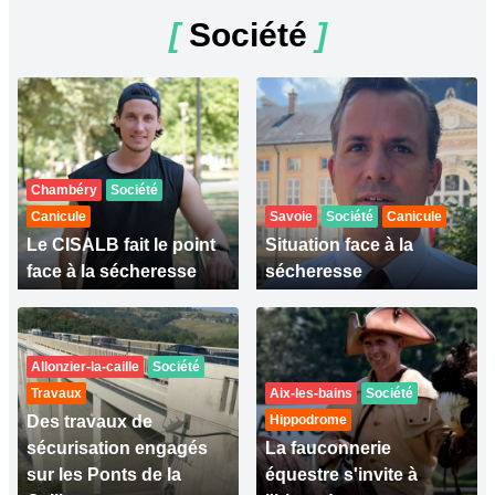
[
Société
]
Chambéry
Société
Canicule
Savoie
Société
Canicule
Le CISALB fait le point
Situation face à la
face à la sécheresse
sécheresse
Allonzier-la-caille
Société
Travaux
Aix-les-bains
Société
Des travaux de
Hippodrome
sécurisation engagés
La fauconnerie
sur les Ponts de la
équestre s'invite à