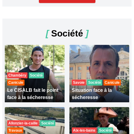
[
Société
]
Chambéry
Société
Canicule
Savoie
Société
Canicule
Le CISALB fait le point
Situation face à la
face à la sécheresse
sécheresse
Allonzier-la-caille
Société
Travaux
Aix-les-bains
Société