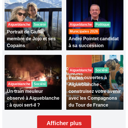
Aigueblanche
Société
Aigueblanche
Politique
Portrait de Giulia,
Municipales 2026
membre de Jojo et ses
André Pointet candidat
Copains
à sa succession
Aigueblanche
Société
Portes ouvertes à
Aigueblanche
Société
Aigueblanche :
Un train meuleur
construisez votre avenir
observé à Aigueblanche
avec les Compagnons
: à quoi sert-il ?
du Tour de France
Afficher plus