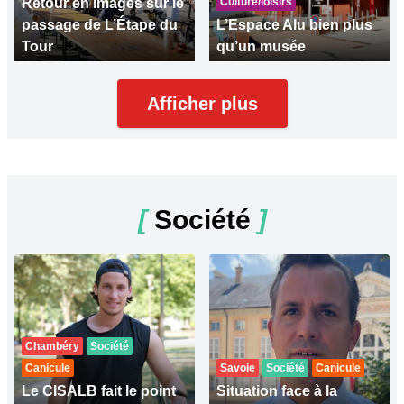
Retour en images sur le
Culture/loisirs
passage de L’Étape du
L’Espace Alu bien plus
Tour
qu’un musée
Afficher plus
[
Société
]
Chambéry
Société
Canicule
Savoie
Société
Canicule
Le CISALB fait le point
Situation face à la