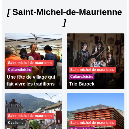
[
Saint-Michel-de-Maurienne
]
Saint-michel-de-maurienne
Culture/loisirs
Saint-michel-de-maurienne
Une fête de village qui
Culture/loisirs
fait vivre les traditions
Trio Barock
Saint-michel-de-maurienne
Cyclisme
Saint-michel-de-maurienne