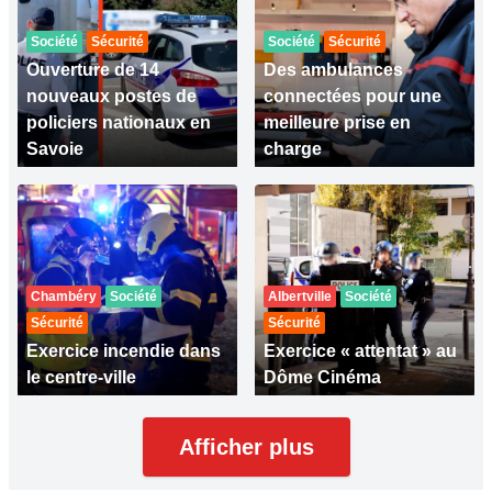
Société
Sécurité
Société
Sécurité
Ouverture de 14
Des ambulances
nouveaux postes de
connectées pour une
policiers nationaux en
meilleure prise en
Savoie
charge
Chambéry
Société
Albertville
Société
Sécurité
Sécurité
Exercice incendie dans
Exercice « attentat » au
le centre-ville
Dôme Cinéma
Afficher plus