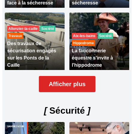
face à la sécheresse
sécheresse
Allonzier-la-caille
Société
Travaux
Aix-les-bains
Société
Des travaux de
Hippodrome
sécurisation engagés
La fauconnerie
sur les Ponts de la
équestre s'invite à
Caille
l'hippodrome
Afficher plus
[
Sécurité
]