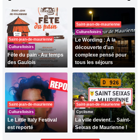
Saint-jean-de-maurienne
Culture/loisirs
Saint-jean-de-maurienne
Le Wording : À la
Culture/loisirs
découverte d'un
Fête du pain - Au temps
complexe pensé pour
des Gaulois
tous les séjours
Saint-jean-de-maurienne
Saint-jean-de-maurienne
Culture/loisirs
Cyclisme
Le Little Italy Festival
La ville devient… Saint-
est reporté
Seixas de Maurienne !