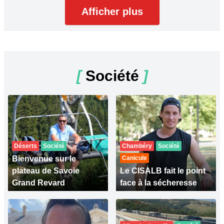
Afficher plus
[
Société
]
Déserts
Société
Chambéry
Société
Bienvenue sur le
Canicule
plateau de Savoie
Le CISALB fait le point
Grand Revard
face à la sécheresse