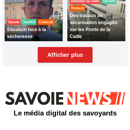
Allonzier-la-caille
Société
Travaux
Des travaux de
Savoie
Société
Canicule
sécurisation engagés
Situation face à la
sur les Ponts de la
sécheresse
Caille
Afficher plus
Le média digital des savoyards