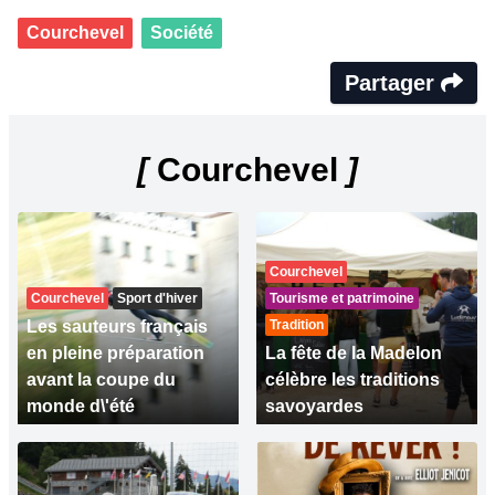
Courchevel
Société
Partager
[
Courchevel
]
Courchevel
Courchevel
Sport d'hiver
Tourisme et patrimoine
Les sauteurs français
Tradition
en pleine préparation
La fête de la Madelon
avant la coupe du
célèbre les traditions
monde d\'été
savoyardes