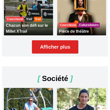
Courchevel
Trail
Trail
Chacun son défi sur le
Courchevel
Culture/loisirs
Millet XTrail
Pièce de théâtre
Afficher plus
[
Société
]