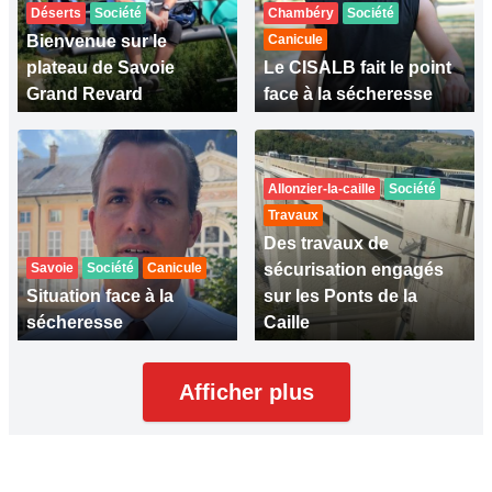
Déserts
Société
Chambéry
Société
Bienvenue sur le
Canicule
plateau de Savoie
Le CISALB fait le point
Grand Revard
face à la sécheresse
Allonzier-la-caille
Société
Travaux
Des travaux de
Savoie
Société
Canicule
sécurisation engagés
Situation face à la
sur les Ponts de la
sécheresse
Caille
Afficher plus