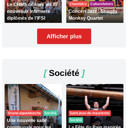
Le CHMS célèbre les 87
Chambéry
Culture/loisirs
nouveaux infirmiers
Concert Jazz : Shaggy
diplômés de l’IFSI
Monkey Quartet
Afficher plus
[
Société
]
Grand-aigueblanche
Société
Saint-jean-de-maurienne
Une nouvelle salle
Société
communale pour les
La Fête du Pain inspirée