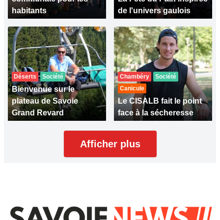
habitants
de l'univers gaulois
Déserts
Société
Chambéry
Société
Bienvenue sur le
Canicule
plateau de Savoie
Le CISALB fait le point
Grand Revard
face à la sécheresse
Afficher plus