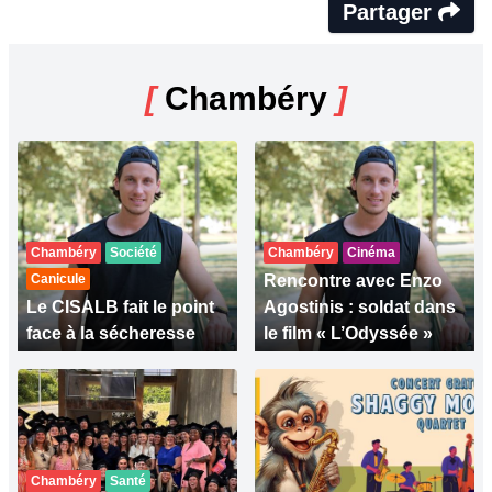
Partager
[
Chambéry
]
Chambéry
Société
Chambéry
Cinéma
Canicule
Rencontre avec Enzo
Le CISALB fait le point
Agostinis : soldat dans
face à la sécheresse
le film « L’Odyssée »
Chambéry
Santé