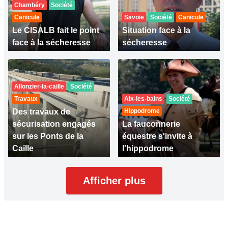
Chambéry
Société
Canicule
Savoie
Société
Canicule
Le CISALB fait le point
Situation face à la
face à la sécheresse
sécheresse
Allonzier-la-caille
Société
Travaux
Aix-les-bains
Société
Des travaux de
Hippodrome
sécurisation engagés
La fauconnerie
sur les Ponts de la
équestre s'invite à
Caille
l'hippodrome
Afficher plus