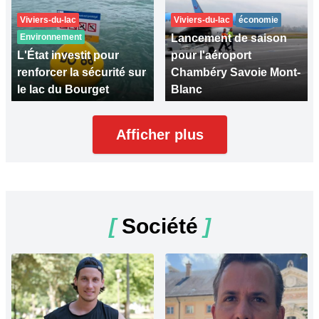
Viviers-du-lac
Viviers-du-lac
économie
Environnement
Lancement de saison
L'État investit pour
pour l'aéroport
renforcer la sécurité sur
Chambéry Savoie Mont-
le lac du Bourget
Blanc
Afficher plus
[
Société
]