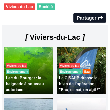
Viviers-du-Lac
Société
Partager
[
Viviers-du-Lac
]
Viviers-du-lac
Viviers-du-lac
Environnement
Environnement
Eau
Lac du Bourget : la
Le CISALB dresse le
baignade à nouveau
bilan de l’opération
autorisée
"Eau, climat, on agit !"