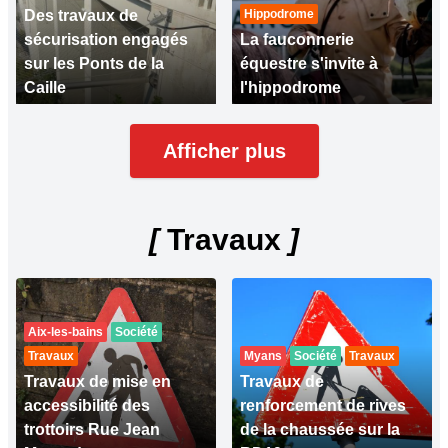
Des travaux de
Hippodrome
sécurisation engagés
La fauconnerie
sur les Ponts de la
équestre s'invite à
Caille
l'hippodrome
Afficher plus
[
Travaux
]
Aix-les-bains
Société
Travaux
Myans
Société
Travaux
Travaux de mise en
Travaux de
accessibilité des
renforcement de rives
trottoirs Rue Jean
de la chaussée sur la