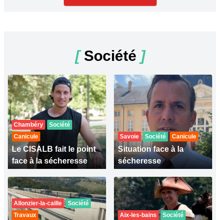
[
Société
]
Chambéry
Société
Canicule
Savoie
Société
Canicule
Le CISALB fait le point
Situation face à la
face à la sécheresse
sécheresse
Allonzier-la-caille
Société
Travaux
Aix-les-bains
Société