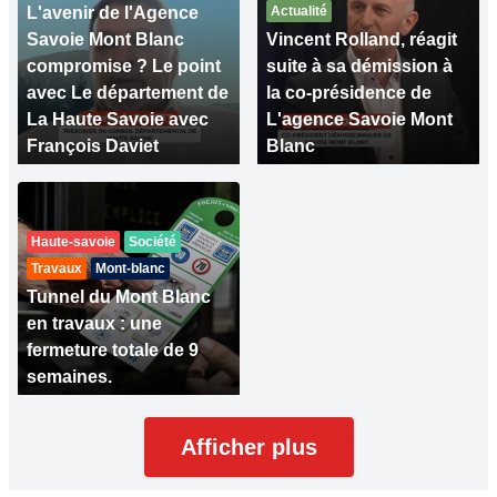
L'avenir de l'Agence
Actualité
Savoie Mont Blanc
Vincent Rolland, réagit
compromise ? Le point
suite à sa démission à
avec Le département de
la co-présidence de
La Haute Savoie avec
L'agence Savoie Mont
François Daviet
Blanc
Haute-savoie
Société
Travaux
Mont-blanc
Tunnel du Mont Blanc
en travaux : une
fermeture totale de 9
semaines.
Afficher plus