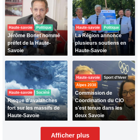
Haute-savoie
Politique
Haute-savoie
Politique
Jérôme Bonet nommé
La Région annonce
préfet de la Haute-
plusieurs soutiens en
Savoie
Haute-Savoie
Haute-savoie
Sport d'hiver
Alpes 2030
Haute-savoie
Société
Commission de
Risque d’avalanches
Coordination du CIO
fort sur les massifs de
s’est tenue dans les
Haute-Savoie
deux Savoie
Afficher plus