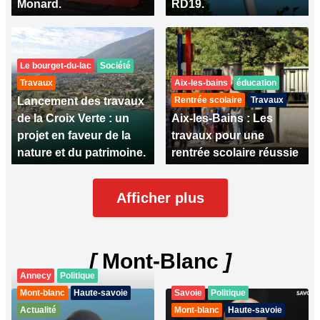
Monard.
RD19.
Le bourget-du-lac
Société
Travaux
Aix-les-bains
éducation
Lancement des travaux
Rentrée scolaire
Travaux
de la Croix Verte : un
Aix-les-Bains : Les
projet en faveur de la
travaux pour une
nature et du patrimoine.
rentrée scolaire réussie
Afficher plus
[
Mont-Blanc
]
Annecy
Politique
Mont-blanc
Haute-savoie
Savoie
Politique
Actualité
Mont-blanc
Haute-savoie