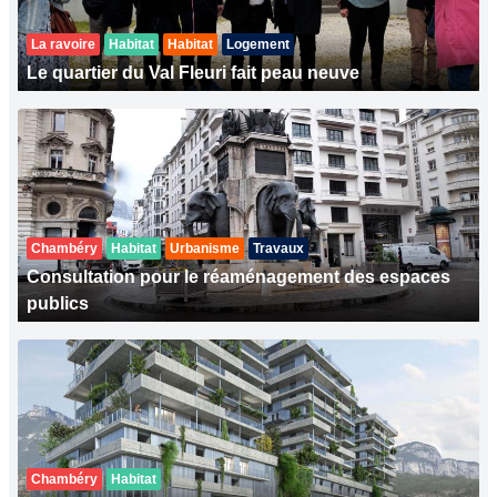
La ravoire
Habitat
Habitat
Logement
Le quartier du Val Fleuri fait peau neuve
Chambéry
Habitat
Urbanisme
Travaux
Consultation pour le réaménagement des espaces
publics
Chambéry
Habitat