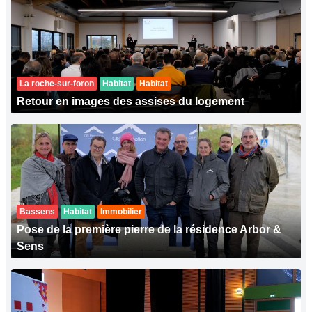
La roche-sur-foron
Habitat
Habitat
Retour en images des assises du logement
Bassens
Habitat
Immobilier
Pose de la première pierre de la résidence Arbor &
Sens