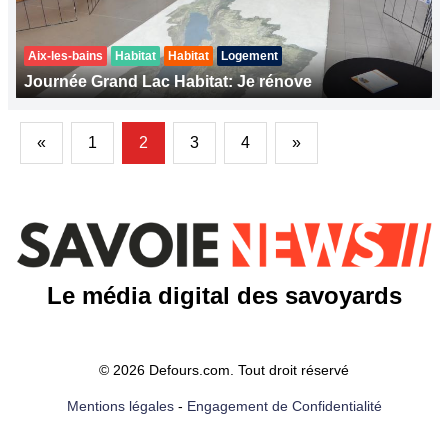
Aix-les-bains
Habitat
Habitat
Logement
Journée Grand Lac Habitat: Je rénove
«
1
2
3
4
»
Le média digital des savoyards
© 2026 Defours.com. Tout droit réservé
Mentions légales
-
Engagement de Confidentialité