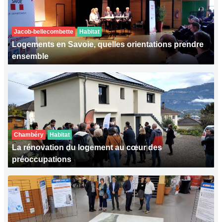
Jacob-bellecombette
Habitat
Logements en Savoie, quelles orientations prendre
ensemble
Chambéry
Habitat
La rénovation du logement au cœur des
préoccupations