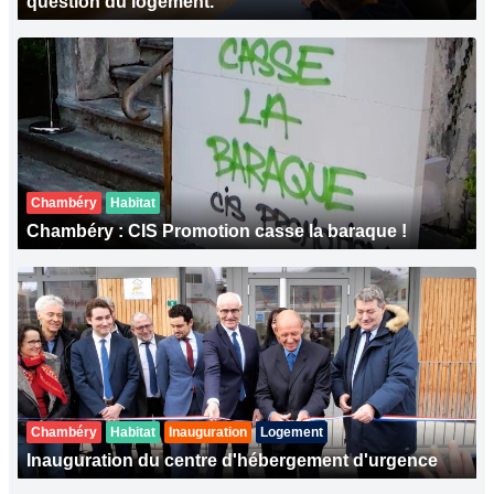
question du logement.
Chambéry
Habitat
Chambéry : CIS Promotion casse la baraque !
Chambéry
Habitat
Inauguration
Logement
Inauguration du centre d'hébergement d'urgence