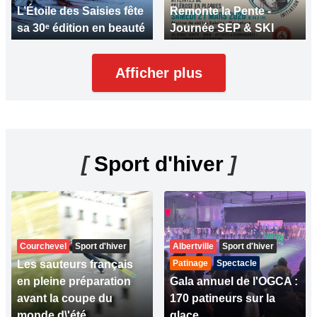
L’Étoile des Saisies fête
Remonte la Pente -
sa 30ᵉ édition en beauté
Journée SEP & SKI
Afficher plus
[
Sport d'hiver
]
Courchevel
Sport d'hiver
Albertville
Sport d'hiver
Les sauteurs français
Patinage
Spectacle
en pleine préparation
Gala annuel de l'OGCA :
avant la coupe du
170 patineurs sur la
monde d\'été
glace