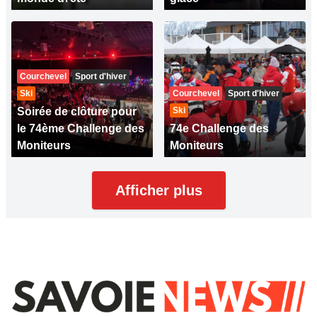
Courchevel
Sport d'hiver
Ski
Courchevel
Sport d'hiver
Soirée de clôture pour
Ski
le 74ème Challenge des
74e Challenge des
Moniteurs
Moniteurs
Afficher plus