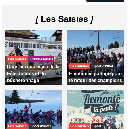
[
Les Saisies
]
Les saisies
Culture/loisirs
Dans les coulisses de la
Les saisies
Sport d'hiver
Fête du bois et du
Émotion et partage pour
bûcheronnage
le retour des champions
Les saisies
Sport d'hiver
Les saisies
Sport