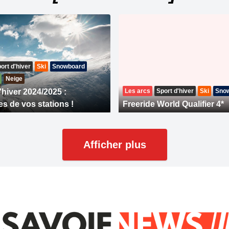
ort d'hiver
Ski
Snowboard
Neige
'hiver 2024/2025 :
Les arcs
Sport d'hiver
Ski
Sno
es de vos stations !
Freeride World Qualifier 4*
Afficher plus