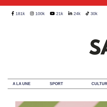
181k
100k
21k
24k
30k
A LA UNE
SPORT
CULTUR