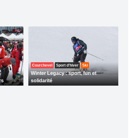
Courchevel
Sport d'hiver
Ski
Winter Legacy : sport, fun et
rs
solidarité