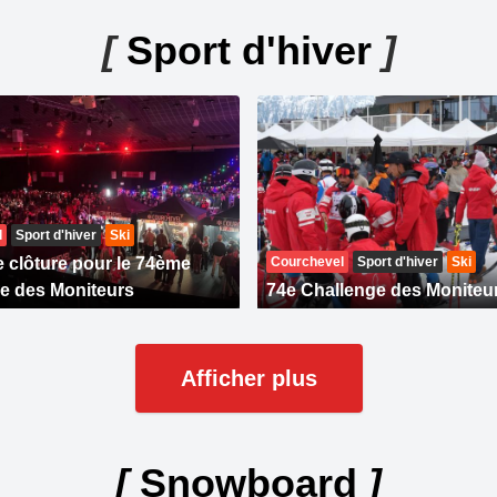
[
Sport d'hiver
]
l
Sport d'hiver
Ski
e clôture pour le 74ème
Courchevel
Sport d'hiver
Ski
e des Moniteurs
74e Challenge des Moniteu
Afficher plus
[
Snowboard
]