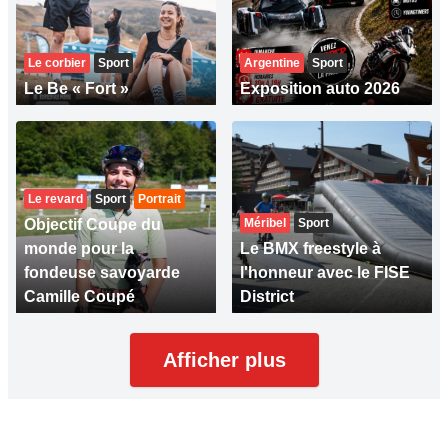
Le corbier
Sport
Argentine
Sport
Le Be « Fort »
Exposition auto 2026
Le revard
Sport
Portrait
Objectif Coupe du
Méribel
Sport
monde pour la
Le BMX freestyle à
fondeuse savoyarde
l'honneur avec le FISE
Camille Coupé
District
Afficher plus