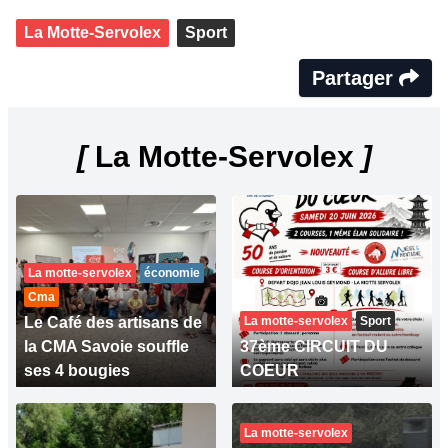
La Motte-Servolex
Sport
Partager
[
La Motte-Servolex
]
La motte-servolex
économie
Cma
Le Café des artisans de
La motte-servolex
Sport
la CMA Savoie souffle
37ème CIRCUIT DU
ses 4 bougies
COEUR
La motte-servolex