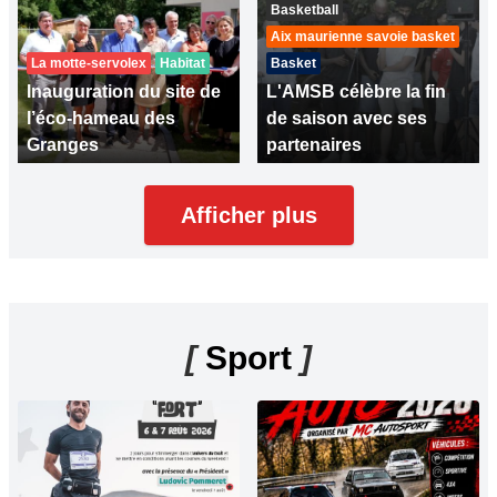
Basketball
Aix maurienne savoie basket
La motte-servolex
Habitat
Basket
Inauguration du site de
L'AMSB célèbre la fin
l’éco-hameau des
de saison avec ses
Granges
partenaires
Afficher plus
[
Sport
]