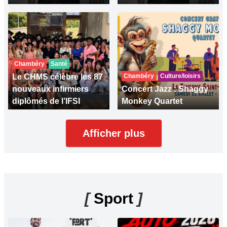
Chambéry
Santé
Le CHMS célèbre les 87
Chambéry
Culture/loisirs
nouveaux infirmiers
Concert Jazz : Shaggy
diplômés de l’IFSI
Monkey Quartet
Afficher plus
[
Sport
]