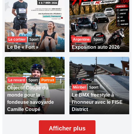
Le corbier
Sport
Argentine
Sport
Le Be « Fort »
Exposition auto 2026
Le revard
Sport
Portrait
Objectif Coupe du
Méribel
Sport
monde pour la
Le BMX freestyle à
fondeuse savoyarde
l'honneur avec le FISE
Camille Coupé
District
Afficher plus