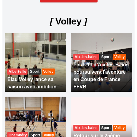
[
Volley
]
Aix-les-bains
Sport
Volley
Les U13 d’Aix-les-Bains
Albertville
Sport
Volley
poursuivent l’aventure
Elau Volley lance sa
en Coupe de France
saison avec ambition
FFVB
Aix-les-bains
Sport
Volley
Chambéry
Sport
Volley
Retour sur le 25ème