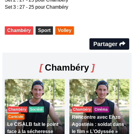
Set 3 : 27 - 25 pour Chambéry
Chambéry
Sport
Volley
Partager
[
Chambéry
]
Chambéry
Société
Chambéry
Cinéma
Canicule
Rencontre avec Enzo
Le CISALB fait le point
Agostinis : soldat dans
face à la sécheresse
le film « L’Odyssée »