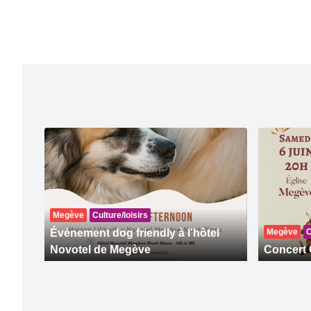
Megève
Culture/loisirs
Événement dog friendly à l'hôtel
Megève
C
Novotel de Megève
Concert 