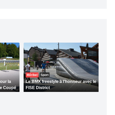
Méribel
Sport
our la
Le BMX freestyle à l'honneur avec le
le Coupé
FISE District