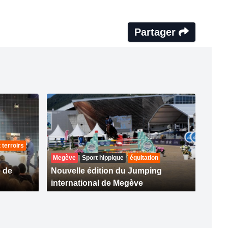
Partager
 terroirs
Megève
Sport hippique
équitation
 de
Nouvelle édition du Jumping
international de Megève