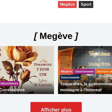
Megève
Sport
[
Megève
]
Megève
Gastronomie
Saveurs et
Gastronomie
ulture/loisirs
Toquicimes, la gastronomie
Consolations
montagne à l’honneur
Afficher plus