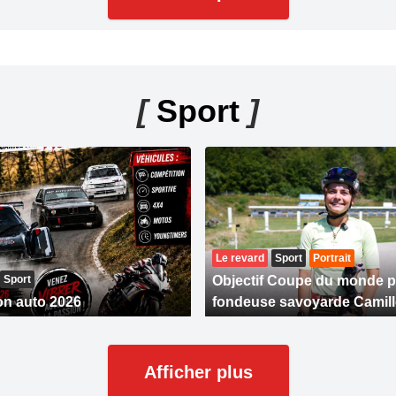
[
Sport
]
Le revard
Sport
Portrait
Sport
Objectif Coupe du monde p
on auto 2026
fondeuse savoyarde Camil
Afficher plus