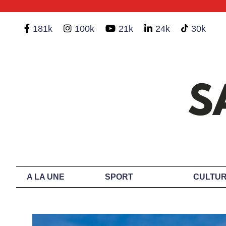
181k
100k
21k
24k
30k
A LA UNE
SPORT
CULTUR