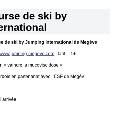
rse de ski by
ernational
se de ski by Jumping International de Megève
www.jumping-megeve.com
, tarif : 15€
on « vaincre la mucoviscidose »
rbois en partenariat avec l’ESF de Megèv
'arrivée !