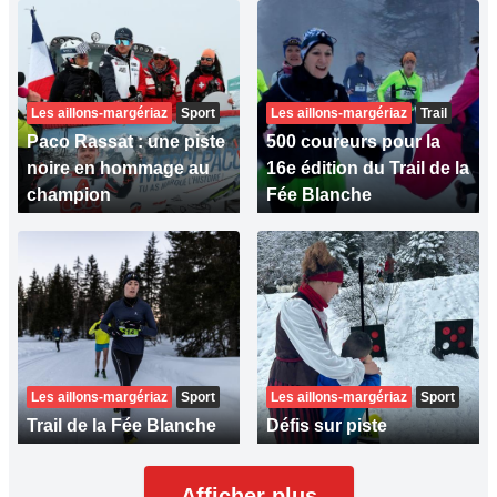
Les aillons-margériaz
Sport
Les aillons-margériaz
Trail
Paco Rassat : une piste
500 coureurs pour la
noire en hommage au
16e édition du Trail de la
champion
Fée Blanche
Les aillons-margériaz
Sport
Les aillons-margériaz
Sport
Trail de la Fée Blanche
Défis sur piste
Afficher plus