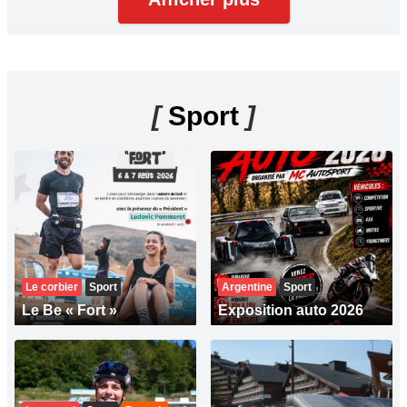
[
Sport
]
Le corbier
Sport
Argentine
Sport
Le Be « Fort »
Exposition auto 2026