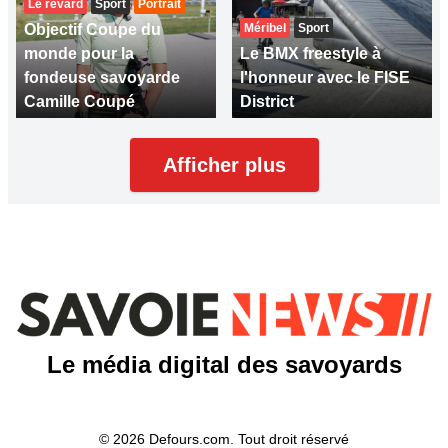
Le revard
Sport
Portrait
Objectif Coupe du
Méribel
Sport
monde pour la
Le BMX freestyle à
fondeuse savoyarde
l'honneur avec le FISE
Camille Coupé
District
Afficher plus
Le média digital des savoyards
© 2026 Defours.com. Tout droit réservé