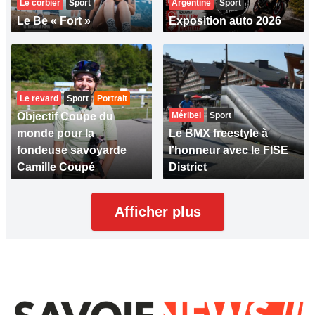
Le corbier
Sport
Argentine
Sport
Le Be « Fort »
Exposition auto 2026
Le revard
Sport
Portrait
Objectif Coupe du
Méribel
Sport
monde pour la
Le BMX freestyle à
fondeuse savoyarde
l'honneur avec le FISE
Camille Coupé
District
Afficher plus