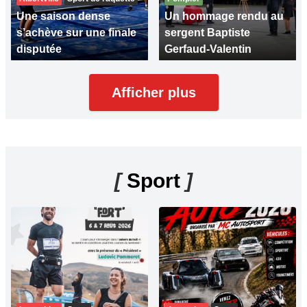
Une saison dense
Un hommage rendu au
s’achève sur une finale
sergent Baptiste
disputée
Gerfaud-Valentin
Afficher plus
[
Sport
]