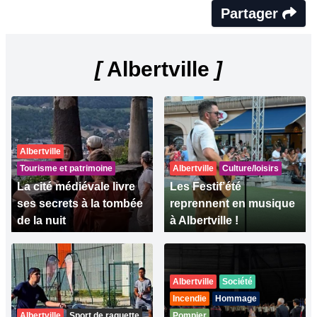
Partager
[
Albertville
]
Albertville
Tourisme et patrimoine
Albertville
Culture/loisirs
La cité médiévale livre
Les Festif’été
ses secrets à la tombée
reprennent en musique
de la nuit
à Albertville !
Albertville
Société
Incendie
Hommage
Albertville
Sport de raquette
Pompier